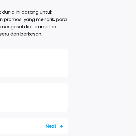
 dunia ini datang untuk
n promosi yang menarik, para
l mengasah keterampilan
seru dan berkesan.
Next