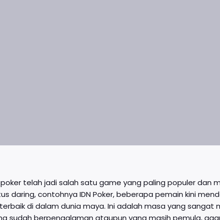
poker telah jadi salah satu game yang paling populer dan m
tus daring, contohnya IDN Poker, beberapa pemain kini me
terbaik di dalam dunia maya. Ini adalah masa yang sanga
ang sudah berpengalaman ataupun yang masih pemula, agar 