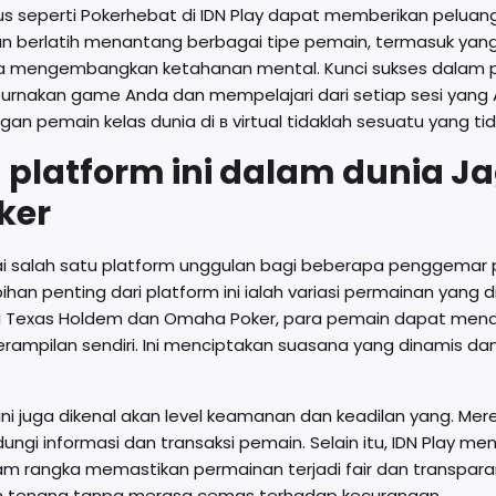
tus seperti Pokerhebat di IDN Play dapat memberikan pelu
 berlatih menantang berbagai tipe pemain, termasuk yang 
a mengembangkan ketahanan mental. Kunci sukses dalam p
urnakan game Anda dan mempelajari dari setiap sesi yang An
an pemain kelas dunia di в virtual tidaklah sesuatu yang ti
platform ini dalam dunia J
ker
gai salah satu platform unggulan bagi beberapa penggemar 
bihan penting dari platform ini ialah variasi permainan yang
rti Texas Holdem dan Omaha Poker, para pemain dapat me
rampilan sendiri. Ini menciptakan suasana yang dinamis da
 ini juga dikenal akan level keamanan dan keadilan yang. M
ngi informasi dan transaksi pemain. Selain itu, IDN Play m
m rangka memastikan permainan terjadi fair dan transparan.
 tenang tanpa merasa cemas terhadap kecurangan.