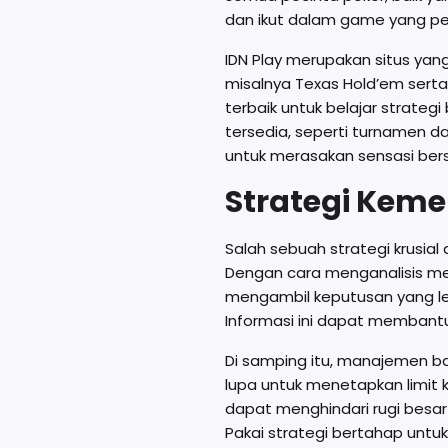
dan ikut dalam game yang pe
IDN Play merupakan situs ya
misalnya Texas Hold’em sert
terbaik untuk belajar strate
tersedia, seperti turnamen d
untuk merasakan sensasi bers
Strategi Kem
Salah sebuah strategi krusi
Dengan cara menganalisis m
mengambil keputusan yang leb
Informasi ini dapat membant
Di samping itu, manajemen ba
lupa untuk menetapkan limit 
dapat menghindari rugi besar
Pakai strategi bertahap unt