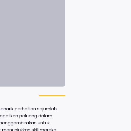
enarik perhatian sejumlah
ndapatkan peluang dalam
t menggembirakan untuk
menunjukkan skill mereka