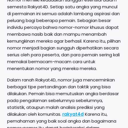
semesta Rakyat4D. Setiap satu angka yang muncul
di permainan ini semua adalah lambang aspirasi dan
peluang bagi beberapa pemain. Sebagian besar
individu percaya bahwa nomor-nomor khusus dapat
membawa nasib baik dan mampu menambah
kemungkinan mereka agar berhasil. Karena itu, pilihan
nomor menjadi bagian sungguh diperhatikan secara
serius oleh para peserta, dan para pemain sering kali
memakai bermacam-macam cara untuk
menentukan nomor yang mereka mereka.
Dalam ranah Rakyat4D, nomor juga mencerminkan
berbagai tipe pertandingan dan taktik yang bisa
dilakukan. Pemain bisa memutuskan angka berdasar
pada pengalaman sebelumnya sebelumnya,
statistik, ataupun malah analisis prediksi yang
dilakukan oleh komunitas.
rakyat4d
Karena itu,
pemahaman yang baik soal angka dan bagaimana
nomor-nomor itu dapat berinteraksi dalam