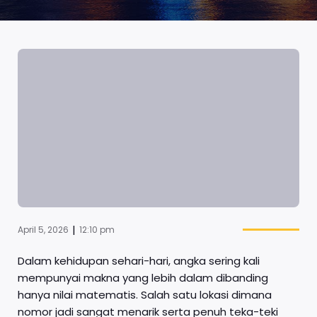
|
April 5, 2026
12:10 pm
Dalam kehidupan sehari-hari, angka sering kali
mempunyai makna yang lebih dalam dibanding
hanya nilai matematis. Salah satu lokasi dimana
nomor jadi sangat menarik serta penuh teka-teki