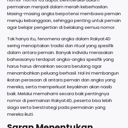
permainan menjadi dalam meraih keberhasilan.
Masing-masing angka berpotensi membawa pemain
menuju kebanggaan, sehingga penting untuk pemain
agar belajar pengertian di belakang semua nomor.
Tak hanya itu, fenomena angka dalam Rakyat4D
sering menciptakan tradisi dan ritual yang spesifik
dalam antara pemain. Banyak individu merasakan
bahwasanya terdapat angka-angka spesifik yang
harus harus dimainkan secara berulang agar
menambahkan peluang berhasil. Hal ini membangun
ikatan perasaan di antara pemain dan angka yang
mereka, serta memperkuat keyakinan akan nasib
baik. Melalui memahami secara baik pentingnya
nomor di permainan Rakyat4D, peserta bisa lebih
siaga serta berstrategi pada permainan yang
mereka ikuti.
Saran Menentukan