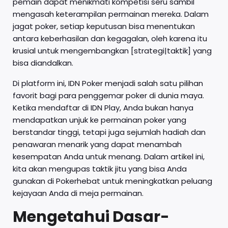
pemain dapat menikmati kompetisi seru sambil
mengasah keterampilan permainan mereka. Dalam
jagat poker, setiap keputusan bisa menentukan
antara keberhasilan dan kegagalan, oleh karena itu
krusial untuk mengembangkan [strategi|taktik] yang
bisa diandalkan.
Di platform ini, IDN Poker menjadi salah satu pilihan
favorit bagi para penggemar poker di dunia maya.
Ketika mendaftar di IDN Play, Anda bukan hanya
mendapatkan unjuk ke permainan poker yang
berstandar tinggi, tetapi juga sejumlah hadiah dan
penawaran menarik yang dapat menambah
kesempatan Anda untuk menang. Dalam artikel ini,
kita akan mengupas taktik jitu yang bisa Anda
gunakan di Pokerhebat untuk meningkatkan peluang
kejayaan Anda di meja permainan.
Mengetahui Dasar-