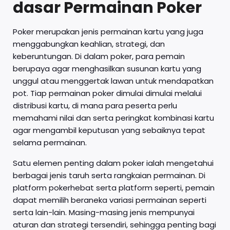
dasar Permainan Poker
Poker merupakan jenis permainan kartu yang juga
menggabungkan keahlian, strategi, dan
keberuntungan. Di dalam poker, para pemain
berupaya agar menghasilkan susunan kartu yang
unggul atau menggertak lawan untuk mendapatkan
pot. Tiap permainan poker dimulai dimulai melalui
distribusi kartu, di mana para peserta perlu
memahami nilai dan serta peringkat kombinasi kartu
agar mengambil keputusan yang sebaiknya tepat
selama permainan.
Satu elemen penting dalam poker ialah mengetahui
berbagai jenis taruh serta rangkaian permainan. Di
platform pokerhebat serta platform seperti, pemain
dapat memilih beraneka variasi permainan seperti
serta lain-lain. Masing-masing jenis mempunyai
aturan dan strategi tersendiri, sehingga penting bagi