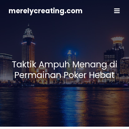
Skip
to
merelycreating.com
content
Taktik Ampuh Menang di
Permainan Poker Hebat