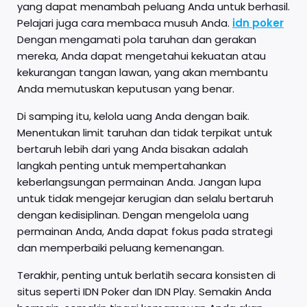
yang dapat menambah peluang Anda untuk berhasil.
Pelajari juga cara membaca musuh Anda.
idn poker
Dengan mengamati pola taruhan dan gerakan
mereka, Anda dapat mengetahui kekuatan atau
kekurangan tangan lawan, yang akan membantu
Anda memutuskan keputusan yang benar.
Di samping itu, kelola uang Anda dengan baik.
Menentukan limit taruhan dan tidak terpikat untuk
bertaruh lebih dari yang Anda bisakan adalah
langkah penting untuk mempertahankan
keberlangsungan permainan Anda. Jangan lupa
untuk tidak mengejar kerugian dan selalu bertaruh
dengan kedisiplinan. Dengan mengelola uang
permainan Anda, Anda dapat fokus pada strategi
dan memperbaiki peluang kemenangan.
Terakhir, penting untuk berlatih secara konsisten di
situs seperti IDN Poker dan IDN Play. Semakin Anda