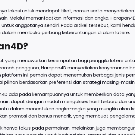
anya lokasi untuk mendapat tiket, namun serta menyediakan 
in. Melalui memanfaatkan informasi dan angka, Harapan4
 untuk anggotanya sendiri. Pada artikel tersebut, kami hend
nci dalam membuka gerbang keberuntungan di alam lotere.
pan4D?
 yang menawarkan kesempatan bagi penggila lotere unt
ang ramah pengguna, Harapan4D menyediakan kenyamanan 
 platform ini, pemain dapat menemukan berbagai jenis per
 pilihan berdasarkan preferensi dan strategi masing-masin
n4D ada pada kemampuannya untuk memberikan data yang l
emain dapat dengan mudah mengakses hasil terbaru dari un
antu dalam menentukan angka-angka yang mungkin akan kelu
warkan promosi dan bonus menarik, yang membuat pengalama
dak hanya fokus pada permainan, melainkan juga membangun