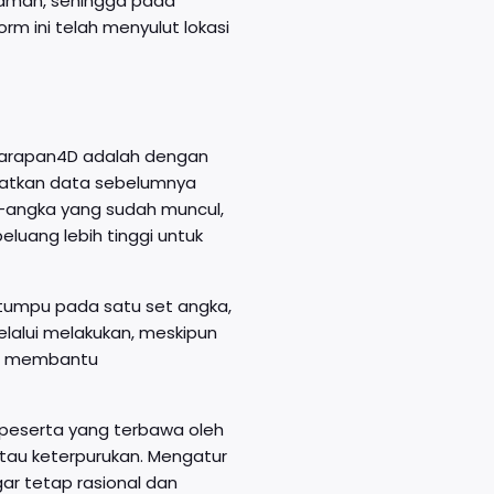
alaman, sehingga pada
m ini telah menyulut lokasi
Harapan4D adalah dengan
aatkan data sebelumnya
-angka yang sudah muncul,
luang lebih tinggi untuk
ertumpu pada satu set angka,
lalui melakukan, meskipun
ini membantu
a peserta yang terbawa oleh
au keterpurukan. Mengatur
r tetap rasional dan