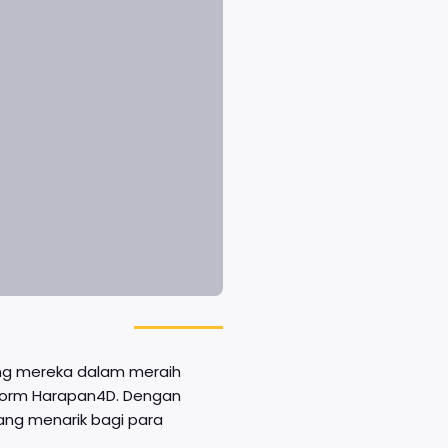
ang mereka dalam meraih
tform Harapan4D. Dengan
ang menarik bagi para