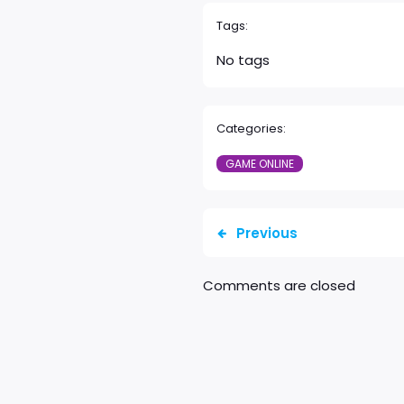
Tags:
No tags
Categories:
GAME ONLINE
Previous
Comments are closed