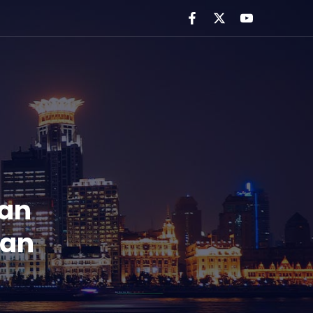
an
nan