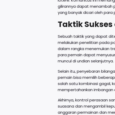
lotere. Komunitas ini memung
gilirannya dapat menambah pe
yang banyak dicari oleh para
Taktik Sukse
Sebuah taktik yang dapat d
melakukan penelitian pada p
dalam rangka menemukan tren
para pemain dapat menyusun r
muncul di undian selanjutnya.
Selain itu, penyebaran bilan
pemain bisa memilih beberap
salah satu kombinasi gagal, 
mempertahankan imbangan anta
Akhirnya, kontrol perasaan s
suasana dan mengambil kepu
anggaran permainan dan meng