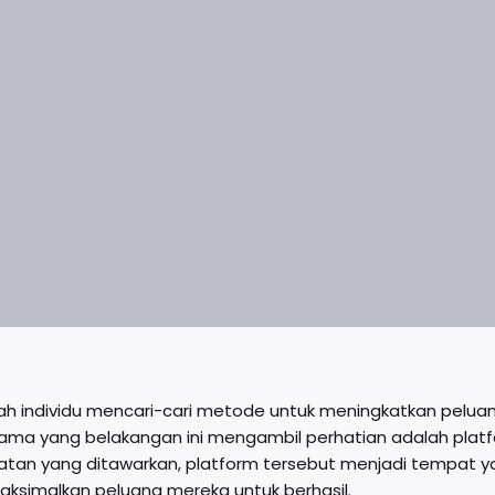
lah individu mencari-cari metode untuk meningkatkan pelu
 nama yang belakangan ini mengambil perhatian adalah pla
atan yang ditawarkan, platform tersebut menjadi tempat y
simalkan peluang mereka untuk berhasil.