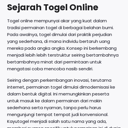
Sejarah Togel Online
Togel online mempunyai akar yang kuat dalam
tradisi permainan togel di berbagai belahan bumi.
Pada awalnya, togel dimulai dari praktik perjudian
yang sederhana, di mana individu bertaruh uang
mereka pada angka angka. Konsep ini berkembang
menjadi lebih lebih terstruktur seiring bertambahnya
bertambahnya minat dari permintaan untuk
mengatasi coba mencoba nasib sendiri.
Seiring dengan perkembangan inovasi, terutama
internet, permainan togel dimulai dimodernisasi ke
dalam bentuk digital. Ini memungkinkan peserta
untuk masuk ke dalam permainan dari makin
sederhana serta nyaman, tanpa perlu harus
mengunjungi tempat tempat judi konvensional.
Kayutogel menjadi salah satu nama yang ada,