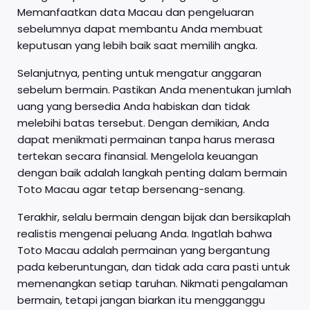
Memanfaatkan data Macau dan pengeluaran
sebelumnya dapat membantu Anda membuat
keputusan yang lebih baik saat memilih angka.
Selanjutnya, penting untuk mengatur anggaran
sebelum bermain. Pastikan Anda menentukan jumlah
uang yang bersedia Anda habiskan dan tidak
melebihi batas tersebut. Dengan demikian, Anda
dapat menikmati permainan tanpa harus merasa
tertekan secara finansial. Mengelola keuangan
dengan baik adalah langkah penting dalam bermain
Toto Macau agar tetap bersenang-senang.
Terakhir, selalu bermain dengan bijak dan bersikaplah
realistis mengenai peluang Anda. Ingatlah bahwa
Toto Macau adalah permainan yang bergantung
pada keberuntungan, dan tidak ada cara pasti untuk
memenangkan setiap taruhan. Nikmati pengalaman
bermain, tetapi jangan biarkan itu mengganggu