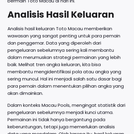
bermain Toto Macau di hari ini.
Analisis Hasil Keluaran
Analisis hasil keluaran Toto Macau memberikan
wawasan yang sangat penting untuk para pemain
dan penggemar. Data yang diperoleh dari
pengeluaran sebelumnya sering kali membantu
dalam merumuskan strategi permainan yang lebih
baik. Melihat tren angka keluaran, kita bisa
membantu mengidentifikasi pola atau angka yang
sering muncul. Hal ini menjadi salah satu dasar bagi
para pemain dalam menentukan pilihan angka yang
akan dimainkan.
Dalam konteks Macau Pools, mengingat statistik dari
pengeluaran sebelumnya menjadi kunci utama.
Permainan ini tidak hanya bergantung pada
keberuntungan, tetapi juga memerlukan analisis
data yang mendalam. Oleh karena itu, hasil keluaran