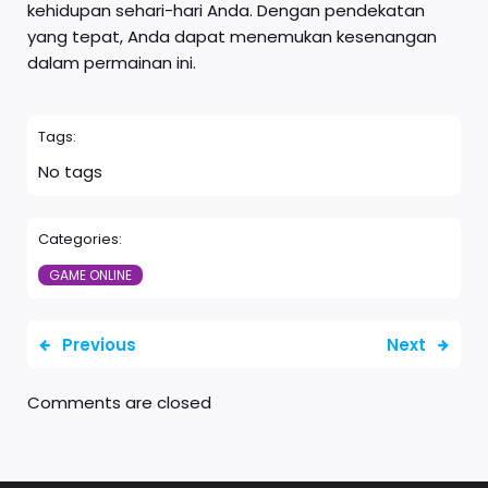
kehidupan sehari-hari Anda. Dengan pendekatan
yang tepat, Anda dapat menemukan kesenangan
dalam permainan ini.
Tags:
No tags
Categories:
GAME ONLINE
Previous
Next
Comments are closed