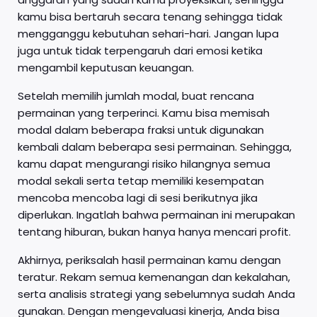
kamu bisa bertaruh secara tenang sehingga tidak
mengganggu kebutuhan sehari-hari. Jangan lupa
juga untuk tidak terpengaruh dari emosi ketika
mengambil keputusan keuangan.
Setelah memilih jumlah modal, buat rencana
permainan yang terperinci. Kamu bisa memisah
modal dalam beberapa fraksi untuk digunakan
kembali dalam beberapa sesi permainan. Sehingga,
kamu dapat mengurangi risiko hilangnya semua
modal sekali serta tetap memiliki kesempatan
mencoba mencoba lagi di sesi berikutnya jika
diperlukan. Ingatlah bahwa permainan ini merupakan
tentang hiburan, bukan hanya hanya mencari profit.
Akhirnya, periksalah hasil permainan kamu dengan
teratur. Rekam semua kemenangan dan kekalahan,
serta analisis strategi yang sebelumnya sudah Anda
gunakan. Dengan mengevaluasi kinerja, Anda bisa