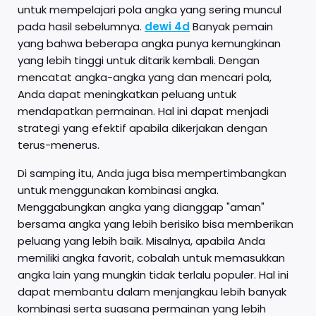
untuk mempelajari pola angka yang sering muncul
pada hasil sebelumnya.
dewi 4d
Banyak pemain
yang bahwa beberapa angka punya kemungkinan
yang lebih tinggi untuk ditarik kembali. Dengan
mencatat angka-angka yang dan mencari pola,
Anda dapat meningkatkan peluang untuk
mendapatkan permainan. Hal ini dapat menjadi
strategi yang efektif apabila dikerjakan dengan
terus-menerus.
Di samping itu, Anda juga bisa mempertimbangkan
untuk menggunakan kombinasi angka.
Menggabungkan angka yang dianggap "aman"
bersama angka yang lebih berisiko bisa memberikan
peluang yang lebih baik. Misalnya, apabila Anda
memiliki angka favorit, cobalah untuk memasukkan
angka lain yang mungkin tidak terlalu populer. Hal ini
dapat membantu dalam menjangkau lebih banyak
kombinasi serta suasana permainan yang lebih