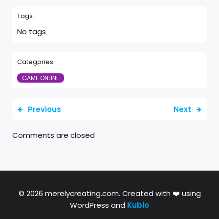
Tags:
No tags
Categories:
GAME ONLINE
Previous
Next
Comments are closed
© 2026 merelycreating.com. Created with ❤️ using
WordPress and
Kubio