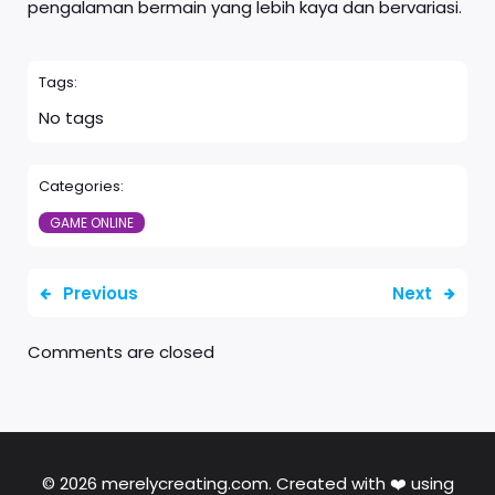
pengalaman bermain yang lebih kaya dan bervariasi.
Tags:
No tags
Categories:
GAME ONLINE
Previous
Next
Comments are closed
© 2026 merelycreating.com. Created with ❤️ using