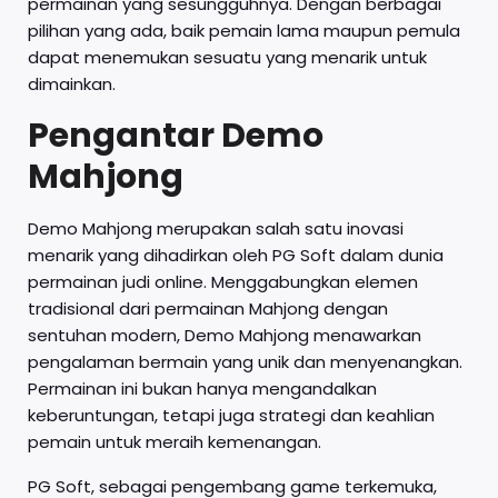
permainan yang sesungguhnya. Dengan berbagai
pilihan yang ada, baik pemain lama maupun pemula
dapat menemukan sesuatu yang menarik untuk
dimainkan.
Pengantar Demo
Mahjong
Demo Mahjong merupakan salah satu inovasi
menarik yang dihadirkan oleh PG Soft dalam dunia
permainan judi online. Menggabungkan elemen
tradisional dari permainan Mahjong dengan
sentuhan modern, Demo Mahjong menawarkan
pengalaman bermain yang unik dan menyenangkan.
Permainan ini bukan hanya mengandalkan
keberuntungan, tetapi juga strategi dan keahlian
pemain untuk meraih kemenangan.
PG Soft, sebagai pengembang game terkemuka,