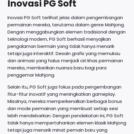
Inovasi PG Soft
Inovasi PG Soft terlihat jelas dalam pengembangan
permainan mereka, terutama dalam genre Mahjong.
Dengan menggabungkan elemen tradisional dengan
teknologi modern, PG Soft berhasil menyajikan
pengalaman bermain yang tidak hanya menarik
tetapi juga interaktif. Desain grafis yang memukau
dan animasi yang halus menjadi ciri khas permainan
mereka, memberikan nuansa baru bagi para
penggemar Mahjong.
Selain itu, PG Soft juga fokus pada pengembangan
fitur-fitur inovatif yang meningkatkan gameplay.
Misalnya, mereka memperkenalkan berbagai bonus
dan mode permainan yang membuat setiap sesi
lebih mendebarkan. Dengan pendekatan ini, PG Soft
tidak hanya mempertahankan elemen klasik Mahjong
tetapi juga menarik minat pemain baru yang