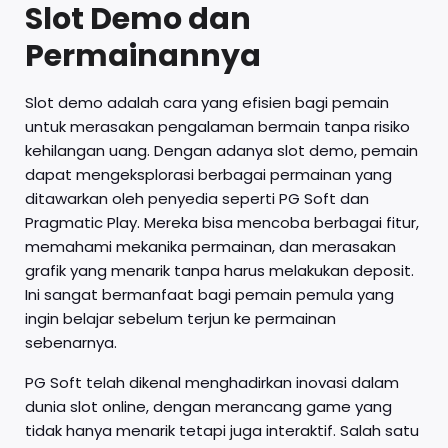
Slot Demo dan
Permainannya
Slot demo adalah cara yang efisien bagi pemain
untuk merasakan pengalaman bermain tanpa risiko
kehilangan uang. Dengan adanya slot demo, pemain
dapat mengeksplorasi berbagai permainan yang
ditawarkan oleh penyedia seperti PG Soft dan
Pragmatic Play. Mereka bisa mencoba berbagai fitur,
memahami mekanika permainan, dan merasakan
grafik yang menarik tanpa harus melakukan deposit.
Ini sangat bermanfaat bagi pemain pemula yang
ingin belajar sebelum terjun ke permainan
sebenarnya.
PG Soft telah dikenal menghadirkan inovasi dalam
dunia slot online, dengan merancang game yang
tidak hanya menarik tetapi juga interaktif. Salah satu