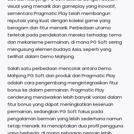
visual yang menarik dan gameplay yang inovatif,
sementara Pragmatic Play telah membangun
reputasi yang kuat dengan koleksi game yang
beragam dan fitur menarik. Perbedaan utama
terletak pada pendekatan mereka terhadap tema
dan mekanisme permainan, di mana PG Soft sering
mengusung elemen budaya Asia, seperti yang
terlihat dalam Demo Mahjong.
Salah satu perbedaan mencolok antara Demo
Mahjong PG Soft dan produk dari Pragmatic Play
adalah cara pengembang mengintegrasikan fitur
bonus ke dalam permainan. Pragmatic Play
cenderung menawarkan lebih banyak variasi dalam
fitur bonus yang dapat meningkatkan keseruan
permainan, sedangkan PG Soft fokus pada
pengalaman bermain yang lebih sederhana namun
tetap menarik. Ini menciptakan dua profil pengguna
yang berbeda, di mana sebagian pemain lebih