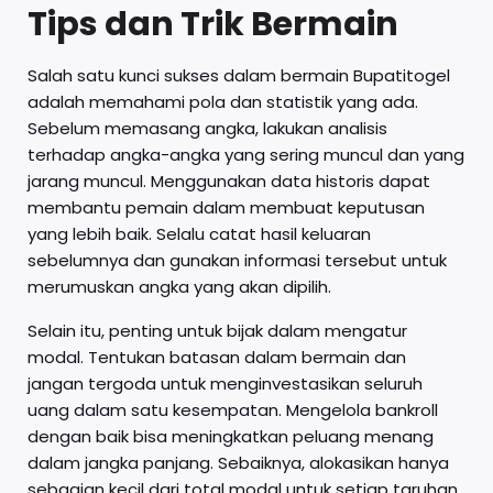
Tips dan Trik Bermain
Salah satu kunci sukses dalam bermain Bupatitogel
adalah memahami pola dan statistik yang ada.
Sebelum memasang angka, lakukan analisis
terhadap angka-angka yang sering muncul dan yang
jarang muncul. Menggunakan data historis dapat
membantu pemain dalam membuat keputusan
yang lebih baik. Selalu catat hasil keluaran
sebelumnya dan gunakan informasi tersebut untuk
merumuskan angka yang akan dipilih.
Selain itu, penting untuk bijak dalam mengatur
modal. Tentukan batasan dalam bermain dan
jangan tergoda untuk menginvestasikan seluruh
uang dalam satu kesempatan. Mengelola bankroll
dengan baik bisa meningkatkan peluang menang
dalam jangka panjang. Sebaiknya, alokasikan hanya
sebagian kecil dari total modal untuk setiap taruhan