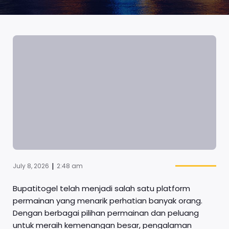
|
July 8, 2026
2:48 am
Bupatitogel telah menjadi salah satu platform
permainan yang menarik perhatian banyak orang.
Dengan berbagai pilihan permainan dan peluang
untuk meraih kemenangan besar, pengalaman