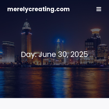
Skip
to
merelycreating.com
content
Day:
June 30, 2025