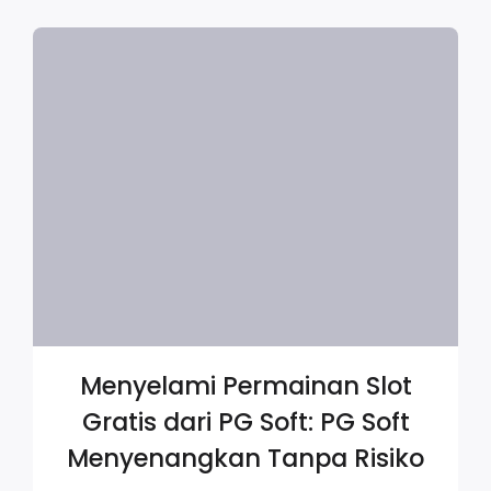
Menyelami Permainan Slot
Gratis dari PG Soft: PG Soft
Menyenangkan Tanpa Risiko