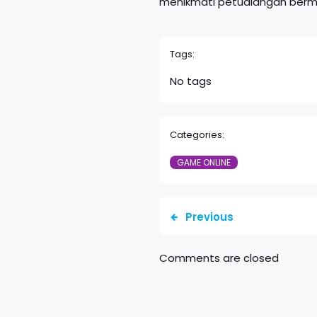
menikmati petualangan bermai
Tags:
No tags
Categories:
GAME ONLINE
Previous
Comments are closed