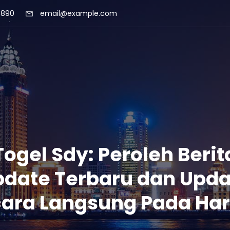
 890
email@example.com
Togel Sdy: Peroleh Berit
pdate Terbaru dan Upda
ara Langsung Pada Hari