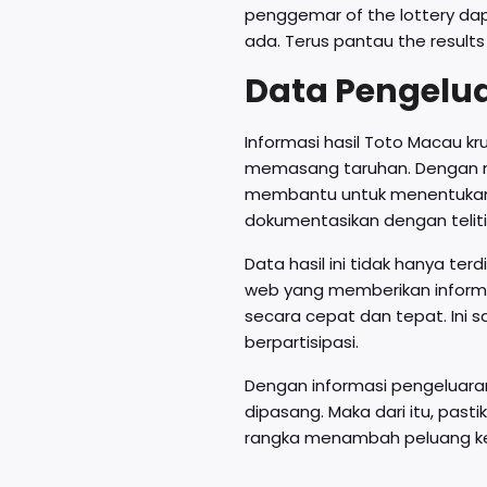
penggemar of the lottery dap
ada. Terus pantau the result
Data Pengelu
Informasi hasil Toto Macau kr
memasang taruhan. Dengan me
membantu untuk menentukan n
dokumentasikan dengan teliti,
Data hasil ini tidak hanya te
web yang memberikan informa
secara cepat dan tepat. Ini 
berpartisipasi.
Dengan informasi pengeluaran
dipasang. Maka dari itu, pas
rangka menambah peluang k