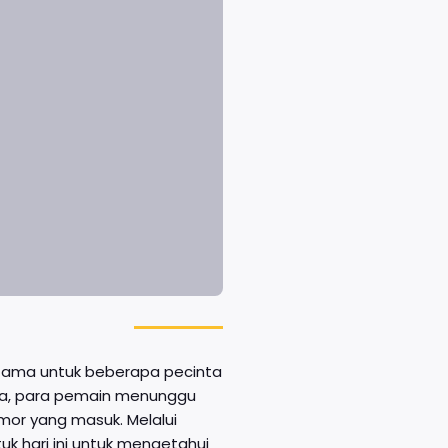
 utama untuk beberapa pecinta
nya, para pemain menunggu
mor yang masuk. Melalui
uk hari ini untuk mengetahui