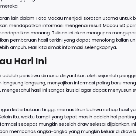
 mereka.
eluaran lain dalam Toto Macau menjadi sorotan utama untu
an mendapatkan informasi mengenai result Macau 5D pali
mendapatkan menang. Tulisan ini akan mengupas mengupas
ikan pembaruan hasil terkini yang dapat menolong kalian u
ebih ampuh. Mari kita simak informasi selengkapnya.
u Hari Ini
ni adalah peristiwa dimana dinyantikan oleh sejumlah pengge
kan langsung langsung, menyajikan informasi paling baru m
, mengetahui hasil ini sangat krusial agar dapat menyusun 
 dengan keterbukaan tinggi, memastikan bahwa setiap hasil 
elain itu, waktu tampil yang tepat masih adalah hal pentin
ormasi secepat mungkin setelah draw selesai dijalankan. I
dan membahas angka-angka yang mungkin keluar di draw be