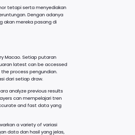
mor tetapi serta menyediakan
beruntungan. Dengan adanya
ng akan mereka pasang di
ery Macao. Setiap putaran
luaran latest can be accessed
n the process pengundian.
i dari setiap draw.
ra analyze previous results
layers can mempelajari tren
ccurate and fast data yang
arkan a variety of variasi
 data dan hasil yang jelas,