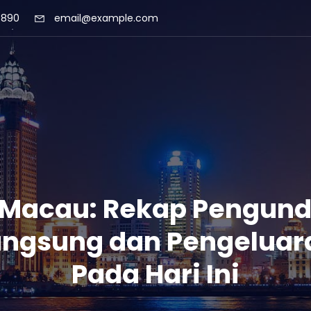
 890
email@example.com
 Macau: Rekap Pengund
angsung dan Pengeluar
Pada Hari Ini