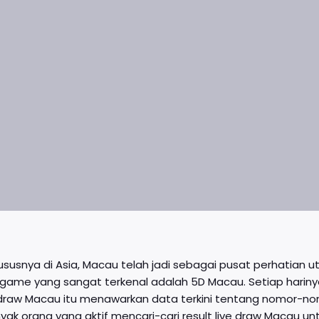
khususnya di Asia, Macau telah jadi sebagai pusat perhatian
 game yang sangat terkenal adalah 5D Macau. Setiap hari
ve draw Macau itu menawarkan data terkini tentang nomor-no
k orang yang aktif mencari-cari result live draw Macau unt