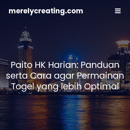
Skip
to
merelycreating.com
content
Paito HK Harian: Panduan
serta Cara agar Permainan
Togel yang lebih Optimal