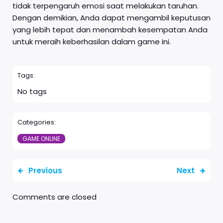
tidak terpengaruh emosi saat melakukan taruhan.
Dengan demikian, Anda dapat mengambil keputusan
yang lebih tepat dan menambah kesempatan Anda
untuk meraih keberhasilan dalam game ini.
Tags:
No tags
Categories:
GAME ONLINE
Previous
Next
Comments are closed