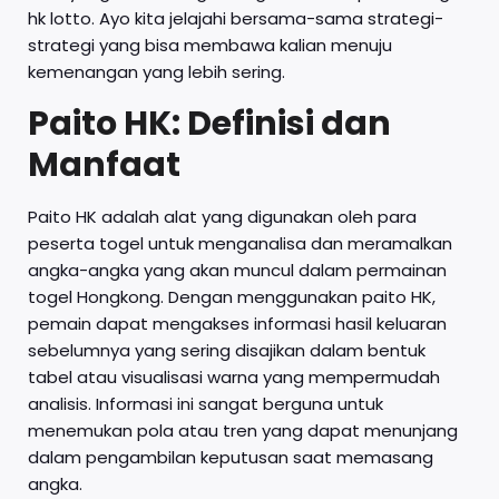
hk lotto. Ayo kita jelajahi bersama-sama strategi-
strategi yang bisa membawa kalian menuju
kemenangan yang lebih sering.
Paito HK: Definisi dan
Manfaat
Paito HK adalah alat yang digunakan oleh para
peserta togel untuk menganalisa dan meramalkan
angka-angka yang akan muncul dalam permainan
togel Hongkong. Dengan menggunakan paito HK,
pemain dapat mengakses informasi hasil keluaran
sebelumnya yang sering disajikan dalam bentuk
tabel atau visualisasi warna yang mempermudah
analisis. Informasi ini sangat berguna untuk
menemukan pola atau tren yang dapat menunjang
dalam pengambilan keputusan saat memasang
angka.