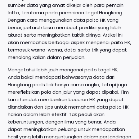
sumber data yang amat dikejar oleh para pemain
lotto, terutama pada permainan togel Hongkong.
Dengan cara menggunakan data paito HK yang
benar, petaruh bisa membuat prediksi yang lebih
akurat serta meningkatkan taktik dirinya. Artikel ini
akan membahas berbagai aspek mengenai paito HK,
termasuk warna-warna, data, serta trik yang dapat
menolong kalian dalam perjudian.
Mengetahui lebih jauh mengenai paito togel HK,
Anda bakal mendapati bahwasanya data dari
Hongkong pools tak hanya cuma angka, tetapi juga
merefleksikan pola dan jalur yang dapat dipakai. Tim
kami hendak memberikan bocoran HK yang dapat
diandalkan dan tips untuk memahami data paito HK
harian dalam lebih efektif. Tak peduli akan
keberuntungan, dengan ilmu yang benar, Anda
dapat meningkatkan peluang untuk mendapatkan
hasil yang lebih menguntungkan dalam pertandingan