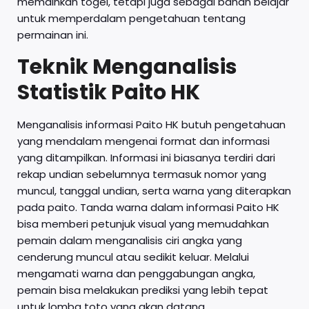
memainkan togel, tetapi juga sebagai bahan belajar
untuk memperdalam pengetahuan tentang
permainan ini.
Teknik Menganalisis
Statistik Paito HK
Menganalisis informasi Paito HK butuh pengetahuan
yang mendalam mengenai format dan informasi
yang ditampilkan. Informasi ini biasanya terdiri dari
rekap undian sebelumnya termasuk nomor yang
muncul, tanggal undian, serta warna yang diterapkan
pada paito. Tanda warna dalam informasi Paito HK
bisa memberi petunjuk visual yang memudahkan
pemain dalam menganalisis ciri angka yang
cenderung muncul atau sedikit keluar. Melalui
mengamati warna dan penggabungan angka,
pemain bisa melakukan prediksi yang lebih tepat
untuk lomba toto yang akan datang.