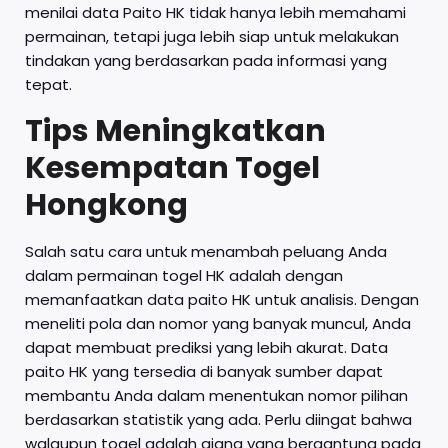
menilai data Paito HK tidak hanya lebih memahami
permainan, tetapi juga lebih siap untuk melakukan
tindakan yang berdasarkan pada informasi yang
tepat.
Tips Meningkatkan
Kesempatan Togel
Hongkong
Salah satu cara untuk menambah peluang Anda
dalam permainan togel HK adalah dengan
memanfaatkan data paito HK untuk analisis. Dengan
meneliti pola dan nomor yang banyak muncul, Anda
dapat membuat prediksi yang lebih akurat. Data
paito HK yang tersedia di banyak sumber dapat
membantu Anda dalam menentukan nomor pilihan
berdasarkan statistik yang ada. Perlu diingat bahwa
walaupun togel adalah ajang yang bergantung pada