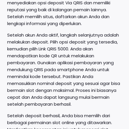
menyediakan opsi deposit Via QRIS dan memiliki
reputasi yang baik di kalangan pemain lainnya.
Setelah memilih situs, daftarkan akun Anda dan
lengkapi informasi yang diperlukan.
Setelah akun Anda aktif, langkah selanjutnya adalah
melakukan deposit. Pilih opsi deposit yang tersedia,
kemudian pilih Link QRIS 5000. Anda akan
mendapatkan kode QR untuk melakukan
pembayaran. Gunakan aplikasi pembayaran yang
mendukung QRIS pada smartphone Anda untuk
memindai kode tersebut. Pastikan Anda
memasukkan nominal deposit yang sesuai agar bisa
bermain slot dengan maksimal. Proses ini biasanya
cepat dan Anda dapat langsung mulai bermain
setelah pembayaran berhasil.
Setelah deposit berhasil, Anda bisa memilih dari
berbagai permainan slot online yang ditawarkan.