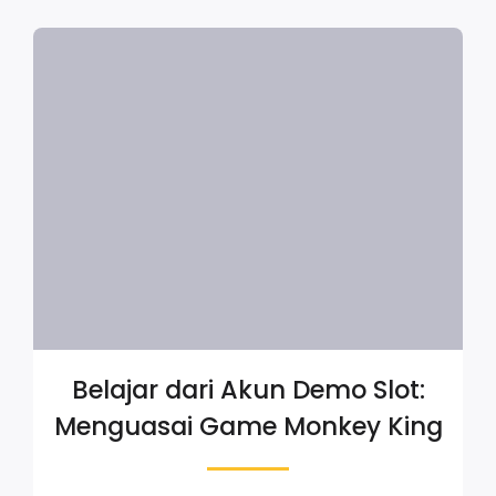
Belajar dari Akun Demo Slot:
Menguasai Game Monkey King