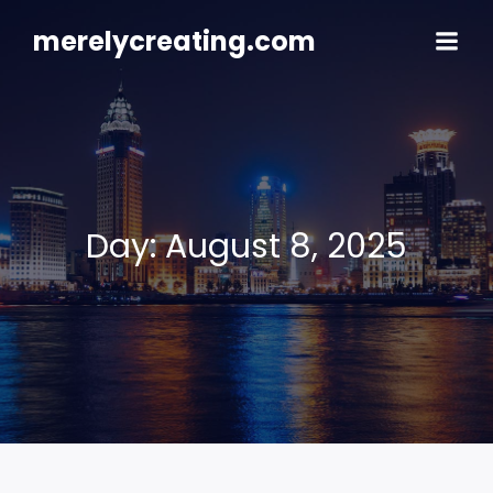
Skip
to
merelycreating.com
content
Day:
August 8, 2025