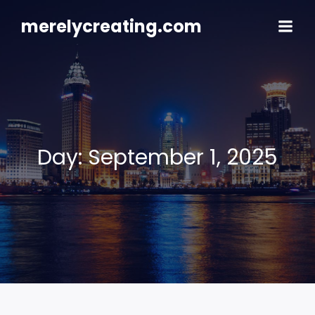
Skip
to
merelycreating.com
content
Day:
September 1, 2025