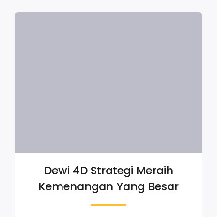
Dewi 4D Strategi Meraih
Kemenangan Yang Besar