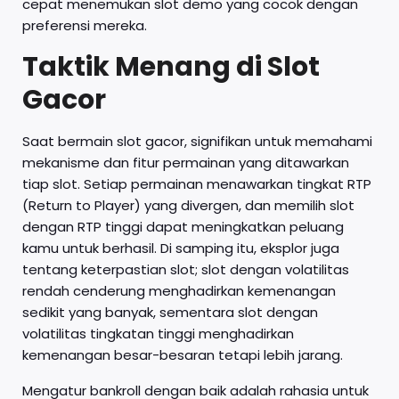
cepat menemukan slot demo yang cocok dengan
preferensi mereka.
Taktik Menang di Slot
Gacor
Saat bermain slot gacor, signifikan untuk memahami
mekanisme dan fitur permainan yang ditawarkan
tiap slot. Setiap permainan menawarkan tingkat RTP
(Return to Player) yang divergen, dan memilih slot
dengan RTP tinggi dapat meningkatkan peluang
kamu untuk berhasil. Di samping itu, eksplor juga
tentang keterpastian slot; slot dengan volatilitas
rendah cenderung menghadirkan kemenangan
sedikit yang banyak, sementara slot dengan
volatilitas tingkatan tinggi menghadirkan
kemenangan besar-besaran tetapi lebih jarang.
Mengatur bankroll dengan baik adalah rahasia untuk