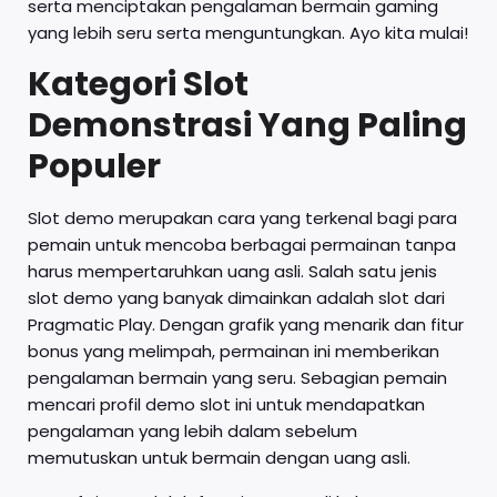
serta menciptakan pengalaman bermain gaming
yang lebih seru serta menguntungkan. Ayo kita mulai!
Kategori Slot
Demonstrasi Yang Paling
Populer
Slot demo merupakan cara yang terkenal bagi para
pemain untuk mencoba berbagai permainan tanpa
harus mempertaruhkan uang asli. Salah satu jenis
slot demo yang banyak dimainkan adalah slot dari
Pragmatic Play. Dengan grafik yang menarik dan fitur
bonus yang melimpah, permainan ini memberikan
pengalaman bermain yang seru. Sebagian pemain
mencari profil demo slot ini untuk mendapatkan
pengalaman yang lebih dalam sebelum
memutuskan untuk bermain dengan uang asli.