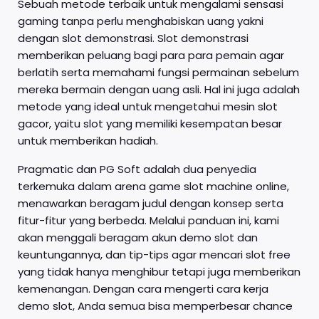
Sebuah metode terbaik untuk mengalami sensasi
gaming tanpa perlu menghabiskan uang yakni
dengan slot demonstrasi. Slot demonstrasi
memberikan peluang bagi para para pemain agar
berlatih serta memahami fungsi permainan sebelum
mereka bermain dengan uang asli. Hal ini juga adalah
metode yang ideal untuk mengetahui mesin slot
gacor, yaitu slot yang memiliki kesempatan besar
untuk memberikan hadiah.
Pragmatic dan PG Soft adalah dua penyedia
terkemuka dalam arena game slot machine online,
menawarkan beragam judul dengan konsep serta
fitur-fitur yang berbeda. Melalui panduan ini, kami
akan menggali beragam akun demo slot dan
keuntungannya, dan tip-tips agar mencari slot free
yang tidak hanya menghibur tetapi juga memberikan
kemenangan. Dengan cara mengerti cara kerja
demo slot, Anda semua bisa memperbesar chance