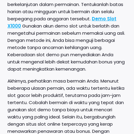
berkelanjutan dalam permainan. Tentukanlah batas
harian atau mingguan untuk bermain dan selalu
berpegang pada anggaran tersebut.
Demo Slot
X1000
Gunakan akun demo slot untuk berlatih dan
mengetahui permainan sebelum memakai uang asli.
Dengan metode ini, Anda bisa menguji berbagai
metode tanpa ancaman kehilangan uang.
Keberadaan slot demo pun menyediakan Anda
untuk mengenal lebih dekat kemudahan bonus yang
dapat meningkatkan kemenangan.
Akhirnya, perhatikan masa bermain Anda. Menurut
beberapa ulasan pemain, ada waktu tertentu ketika
slot gacor lebih produktif, terutama pada jam-jam
tertentu. Cobalah bermain di waktu yang tepat dan
gunakan slot demo tanpa biaya untuk mencari
waktu yang paling ideal. Selain itu, bergabunglah
dengan situs slot online terpercaya yang kerap
menawarkan penawaran atau bonus. Dengan