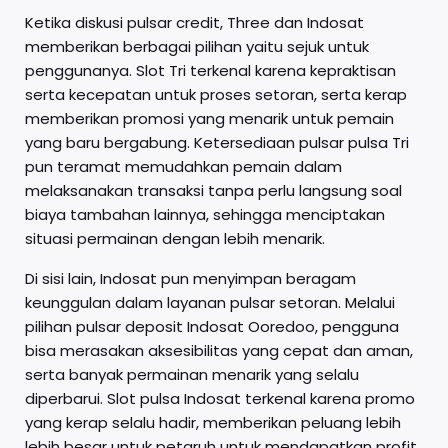
Ketika diskusi pulsar credit, Three dan Indosat
memberikan berbagai pilihan yaitu sejuk untuk
penggunanya. Slot Tri terkenal karena kepraktisan
serta kecepatan untuk proses setoran, serta kerap
memberikan promosi yang menarik untuk pemain
yang baru bergabung. Ketersediaan pulsar pulsa Tri
pun teramat memudahkan pemain dalam
melaksanakan transaksi tanpa perlu langsung soal
biaya tambahan lainnya, sehingga menciptakan
situasi permainan dengan lebih menarik.
Di sisi lain, Indosat pun menyimpan beragam
keunggulan dalam layanan pulsar setoran. Melalui
pilihan pulsar deposit Indosat Ooredoo, pengguna
bisa merasakan aksesibilitas yang cepat dan aman,
serta banyak permainan menarik yang selalu
diperbarui. Slot pulsa Indosat terkenal karena promo
yang kerap selalu hadir, memberikan peluang lebih
lebih besar untuk petaruh untuk mendapatkan profit