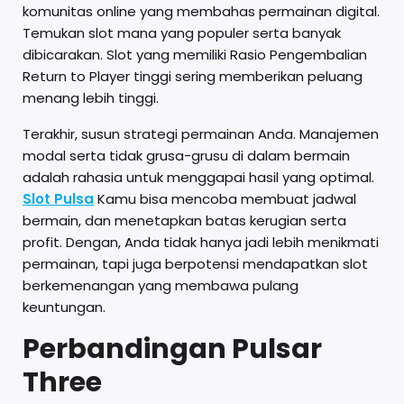
komunitas online yang membahas permainan digital.
Temukan slot mana yang populer serta banyak
dibicarakan. Slot yang memiliki Rasio Pengembalian
Return to Player tinggi sering memberikan peluang
menang lebih tinggi.
Terakhir, susun strategi permainan Anda. Manajemen
modal serta tidak grusa-grusu di dalam bermain
adalah rahasia untuk menggapai hasil yang optimal.
Slot Pulsa
Kamu bisa mencoba membuat jadwal
bermain, dan menetapkan batas kerugian serta
profit. Dengan, Anda tidak hanya jadi lebih menikmati
permainan, tapi juga berpotensi mendapatkan slot
berkemenangan yang membawa pulang
keuntungan.
Perbandingan Pulsar
Three