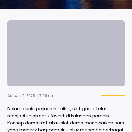
|
October 5, 2025
7:06 am
Dalam dunia perjudian online, slot gacor telah
menjadi salah satu favorit di kalangan pemain.
Konsep demo slot atau slot demo menawarkan cara
yang menarik bagi pemain untuk mencoba berbagai