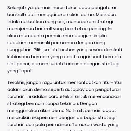
Selanjutnya, pemain harus fokus pada pengaturan
bankroll saat menggunakan akun demo. Meskipun
tidak melibatkan uang asli, menerapkan strategi
manajemen bankroll yang baik tetap penting. Ini
akan membantu pemain membangun disiplin
sebelum memasuki permainan dengan uang
sungguhan. Pilih jumlah taruhan yang sesuai dan ikuti
kebiasaan bermain yang realistis agar saat bermain
slot gacor, pemain sudah terbiasa dengan strategi
yang tepat.
Terakhir, jangan ragu untuk memanfaatkan fitur-fitur
dalam akun demo seperti autoplay dan pengaturan
taruhan. Ini adalah cara efektif untuk merencanakan
strategi bermain tanpa tekanan. Dengan
menggunakan akun demo No Limit, pemain dapat
melakukan eksperimen dengan berbagai strategi
taruhan dan pola permainan. Temukan waktu yang