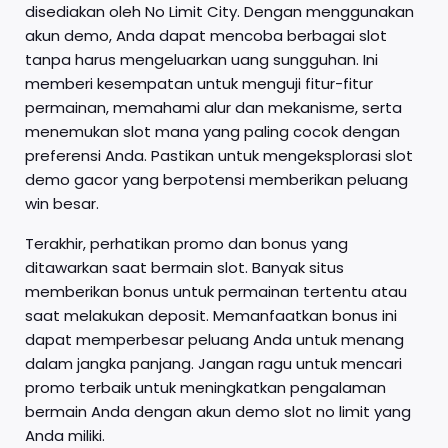
disediakan oleh No Limit City. Dengan menggunakan
akun demo, Anda dapat mencoba berbagai slot
tanpa harus mengeluarkan uang sungguhan. Ini
memberi kesempatan untuk menguji fitur-fitur
permainan, memahami alur dan mekanisme, serta
menemukan slot mana yang paling cocok dengan
preferensi Anda. Pastikan untuk mengeksplorasi slot
demo gacor yang berpotensi memberikan peluang
win besar.
Terakhir, perhatikan promo dan bonus yang
ditawarkan saat bermain slot. Banyak situs
memberikan bonus untuk permainan tertentu atau
saat melakukan deposit. Memanfaatkan bonus ini
dapat memperbesar peluang Anda untuk menang
dalam jangka panjang. Jangan ragu untuk mencari
promo terbaik untuk meningkatkan pengalaman
bermain Anda dengan akun demo slot no limit yang
Anda miliki.