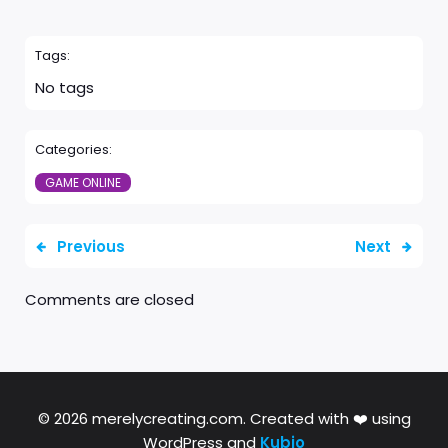
Tags:
No tags
Categories:
GAME ONLINE
Previous
Next
Comments are closed
© 2026 merelycreating.com. Created with ❤️ using
WordPress and
Kubio