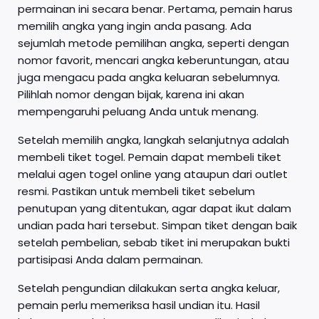
permainan ini secara benar. Pertama, pemain harus
memilih angka yang ingin anda pasang. Ada
sejumlah metode pemilihan angka, seperti dengan
nomor favorit, mencari angka keberuntungan, atau
juga mengacu pada angka keluaran sebelumnya.
Pilihlah nomor dengan bijak, karena ini akan
mempengaruhi peluang Anda untuk menang.
Setelah memilih angka, langkah selanjutnya adalah
membeli tiket togel. Pemain dapat membeli tiket
melalui agen togel online yang ataupun dari outlet
resmi. Pastikan untuk membeli tiket sebelum
penutupan yang ditentukan, agar dapat ikut dalam
undian pada hari tersebut. Simpan tiket dengan baik
setelah pembelian, sebab tiket ini merupakan bukti
partisipasi Anda dalam permainan.
Setelah pengundian dilakukan serta angka keluar,
pemain perlu memeriksa hasil undian itu. Hasil