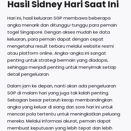
Hasil Sidney Hari Saat Ini
Hari ini, hasil keluaran SGP membawa beberapa
angka menarik dan ditunggu-tunggu para pemain
togel Singapore. Dengan akses mudah ke data
keluaran, para pemain dapat dengan cepat
mengetahui result terbaru melalui website resmi
atau platform online. Angka-angka ini sangat
penting untuk strategi bermain yang diadopsi,
sehingga menjadi penting untuk menyimak setiap
detail pengeluaran.
Dalam jam ke depan, nanti akan ada pengeluaran
SGP di malam hari yang juga tak kalah penting.
Sebagian besar petaruh kerap membandingkan
angka yang keluar di siang dan sore hari ini untuk
mencari pola tertentu untuk meningkatkan peluang
mereka. Melalui informasi akurat, pemain dapat
membuat keputusan yang lebih tepat dan lebih