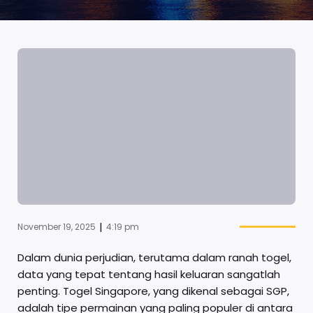
|
November 19, 2025
4:19 pm
Dalam dunia perjudian, terutama dalam ranah togel,
data yang tepat tentang hasil keluaran sangatlah
penting. Togel Singapore, yang dikenal sebagai SGP,
adalah tipe permainan yang paling populer di antara