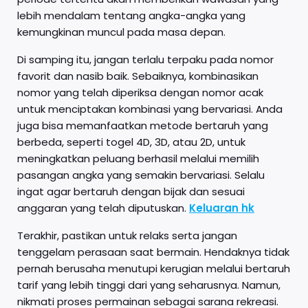
lebih mendalam tentang angka-angka yang
kemungkinan muncul pada masa depan.
Di samping itu, jangan terlalu terpaku pada nomor
favorit dan nasib baik. Sebaiknya, kombinasikan
nomor yang telah diperiksa dengan nomor acak
untuk menciptakan kombinasi yang bervariasi. Anda
juga bisa memanfaatkan metode bertaruh yang
berbeda, seperti togel 4D, 3D, atau 2D, untuk
meningkatkan peluang berhasil melalui memilih
pasangan angka yang semakin bervariasi. Selalu
ingat agar bertaruh dengan bijak dan sesuai
anggaran yang telah diputuskan.
Keluaran hk
Terakhir, pastikan untuk relaks serta jangan
tenggelam perasaan saat bermain. Hendaknya tidak
pernah berusaha menutupi kerugian melalui bertaruh
tarif yang lebih tinggi dari yang seharusnya. Namun,
nikmati proses permainan sebagai sarana rekreasi.