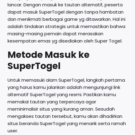
lancar. Dengan masuk ke tautan alternatif, peserta
dapat masuk SuperTogel dengan tanpa hambatan
dan menikmati berbagai game yg ditawarkan. Hal ini
adalah tindakan strategis untuk memastikan bahwa
masing-masing pemain dapat merasakan
kesempatan emas yg disediakan oleh Super Togel.
Metode Masuk ke
SuperTogel
Untuk memasuki alam SuperTogel, langkah pertama
yang harus kamu jalankan adalah mengunjungi link
alternatif SuperTogel yang resmi. Pastikan kamu
memakai tautan yang terpercaya agar
meminimalisir situs yang kurang aman. Sesudah
mengakses tautan tersebut, kamu akan dihadirkan
situs beranda SuperTogel yang menarik serta ramah
user.