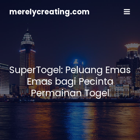
Skip
to
merelycreating.com
content
SuperTogel: Peluang Emas
Emas bagi Pecinta
Permainan Togel