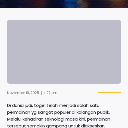
|
November 19, 2025
4:27 pm
Di dunia judi, togel telah menjadi salah satu
permainan yg sangat populer di kalangan publik.
Melalui kehadiran teknologi masa kini, permainan
tersebut semakin gampang untuk diakseskan,