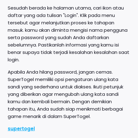
Sesudah berada ke halaman utama, cari ikon atau
daftar yang ada tulisan "Login". Klik pada menu
tersebut agar melanjutkan proses ke tahapan
masuk. kamu akan diminta mengisi nama pengguna
serta password yang sudah Anda daftarkan
sebelumnya. Pastikanlah informasi yang kamu isi
benar supaya tidak terjadi kesalahan kesalahan saat
login.
Apabila Anda hilang password, jangan cemas.
SuperTogel memiliki opsi pengaturan ulang kata
sandi yang sederhana untuk diakses. Ikuti petunjuk
yang diberikan agar mengubah ulang kata sandi
kamu dan kembali bermain. Dengan demikian
tahapan itu, Anda sudah siap menikmati berbagai
game menarik di dalam SuperTogel.
supertogel