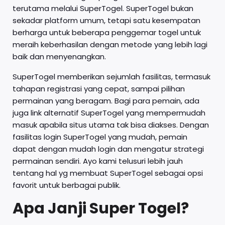
terutama melalui SuperTogel. SuperTogel bukan
sekadar platform umum, tetapi satu kesempatan
berharga untuk beberapa penggemar togel untuk
meraih keberhasilan dengan metode yang lebih lagi
baik dan menyenangkan.
SuperTogel memberikan sejumlah fasilitas, termasuk
tahapan registrasi yang cepat, sampai pilihan
permainan yang beragam. Bagi para pemain, ada
juga link alternatif SuperTogel yang mempermudah
masuk apabila situs utama tak bisa diakses. Dengan
fasilitas login SuperTogel yang mudah, pemain
dapat dengan mudah login dan mengatur strategi
permainan sendiri. Ayo kami telusuri lebih jauh
tentang hal yg membuat SuperTogel sebagai opsi
favorit untuk berbagai publik.
Apa Janji Super Togel?