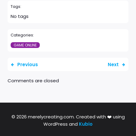
Tags:
No tags
Categories:
GAME ONLINE
Previous
Next
Comments are closed
© 2026 merelycreating.com. Created with ❤️ using
WordPress and
Kubio