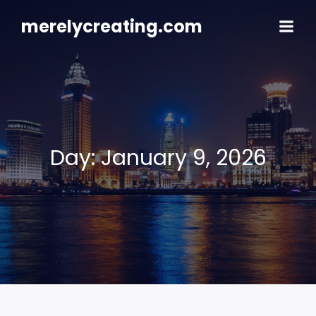
Skip
to
merelycreating.com
content
Day:
January 9, 2026