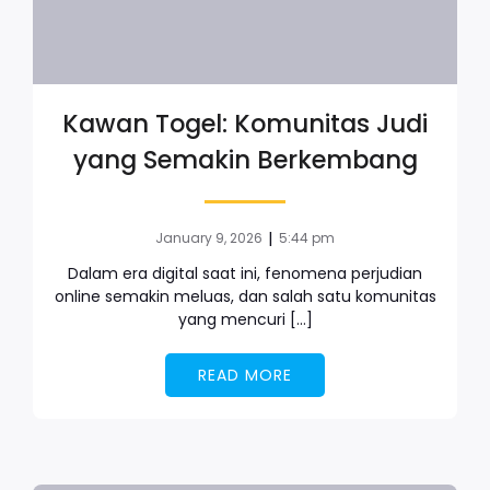
Kawan Togel: Komunitas Judi
yang Semakin Berkembang
|
January 9, 2026
5:44 pm
Dalam era digital saat ini, fenomena perjudian
online semakin meluas, dan salah satu komunitas
yang mencuri […]
READ MORE