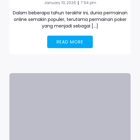
|
January 10, 2026
7:54 pm
Dalam beberapa tahun terakhir ini, dunia permainan
online semakin populer, terutama permainan poker
yang menjadi sebagai […]
READ MORE