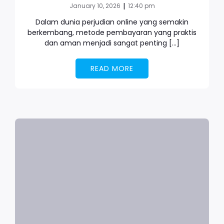
|
January 10, 2026
12:40 pm
Dalam dunia perjudian online yang semakin
berkembang, metode pembayaran yang praktis
dan aman menjadi sangat penting […]
READ MORE