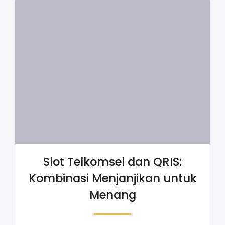
Slot Telkomsel dan QRIS:
Kombinasi Menjanjikan untuk
Menang