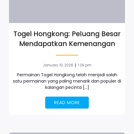
Togel Hongkong: Peluang Besar
Mendapatkan Kemenangan
|
January 10, 2026
1:29 pm
Permainan Togel Hongkong telah menjadi salah
satu permainan yang paling menarik dan populer di
kalangan pecinta […]
READ MORE