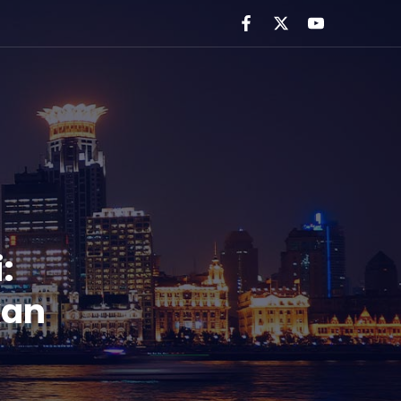
:
kan