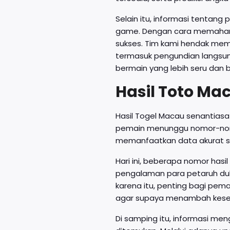
Selain itu, informasi tentan
game. Dengan cara memahami 
sukses. Tim kami hendak memb
termasuk pengundian langsung 
bermain yang lebih seru dan 
Hasil Toto Mac
Hasil Togel Macau senantiasa 
pemain menunggu nomor-nomo
memanfaatkan data akurat sup
Hari ini, beberapa nomor has
pengalaman para petaruh dul
karena itu, penting bagi pem
agar supaya menambah kese
Di samping itu, informasi m