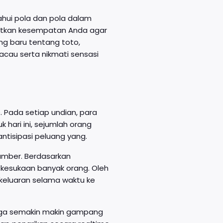
ahui pola dan pola dalam
katkan kesempatan Anda agar
ng baru tentang toto,
acau serta nikmati sensasi
. Pada setiap undian, para
ari ini, sejumlah orang
ntisipasi peluang yang.
sumber. Berdasarkan
 kesukaan banyak orang. Oleh
 keluaran selama waktu ke
juga semakin makin gampang