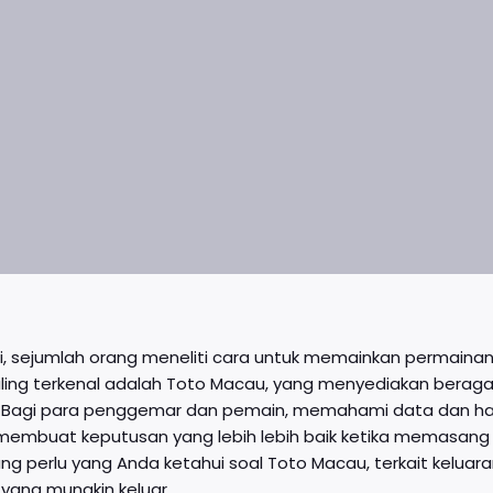
ini, sejumlah orang meneliti cara untuk memainkan permai
ling terkenal adalah Toto Macau, yang menyediakan beraga
 Bagi para penggemar dan pemain, memahami data dan hasi
membuat keputusan yang lebih lebih baik ketika memasang ang
erlu yang Anda ketahui soal Toto Macau, terkait keluaran h
 yang mungkin keluar.