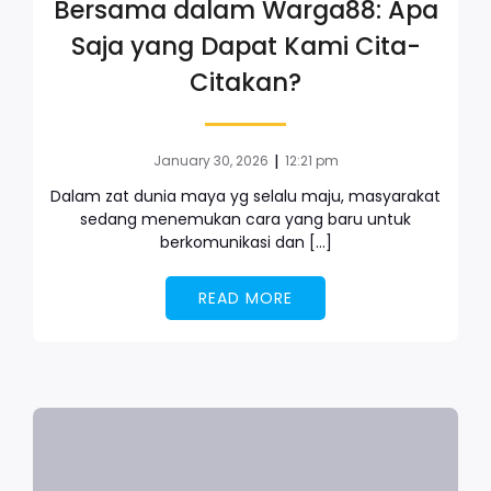
Bersama dalam Warga88: Apa
Saja yang Dapat Kami Cita-
Citakan?
|
January 30, 2026
12:21 pm
Dalam zat dunia maya yg selalu maju, masyarakat
sedang menemukan cara yang baru untuk
berkomunikasi dan […]
READ MORE