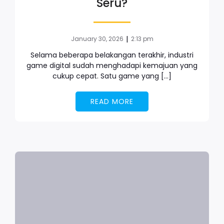
Seru?
|
January 30, 2026
2:13 pm
Selama beberapa belakangan terakhir, industri
game digital sudah menghadapi kemajuan yang
cukup cepat. Satu game yang […]
READ MORE