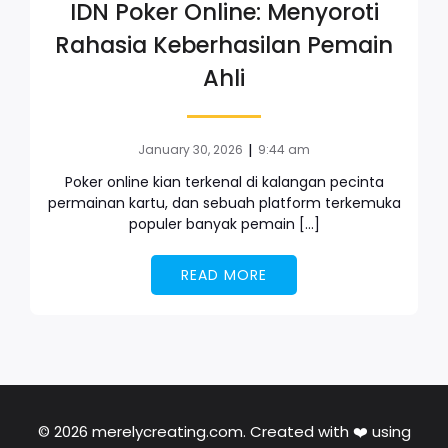
IDN Poker Online: Menyoroti
Rahasia Keberhasilan Pemain
Ahli
|
January 30, 2026
9:44 am
Poker online kian terkenal di kalangan pecinta
permainan kartu, dan sebuah platform terkemuka
populer banyak pemain […]
READ MORE
© 2026 merelycreating.com. Created with ❤️ using