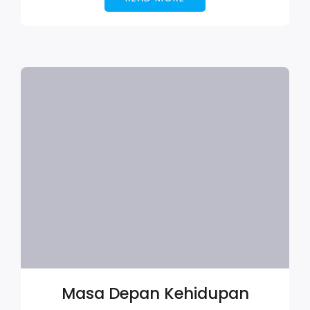
Masa Depan Kehidupan