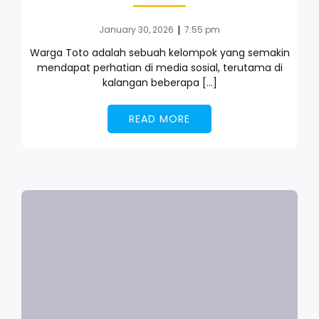
|
January 30, 2026
7:55 pm
Warga Toto adalah sebuah kelompok yang semakin
mendapat perhatian di media sosial, terutama di
kalangan beberapa […]
READ MORE