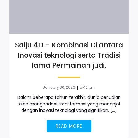
Salju 4D – Kombinasi Di antara
Inovasi teknologi serta Tradisi
lama Permainan judi.
|
January 30, 2026
5:42 pm
Dalam beberapa tahun terakhir, dunia perjudian
telah menghadapi transformasi yang menonjol,
dengan inovasi teknologi yang signifikan. […]
READ MORE