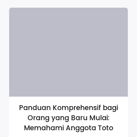
Panduan Komprehensif bagi
Orang yang Baru Mulai:
Memahami Anggota Toto