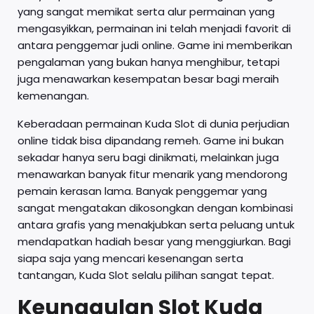
yang sangat memikat serta alur permainan yang
mengasyikkan, permainan ini telah menjadi favorit di
antara penggemar judi online. Game ini memberikan
pengalaman yang bukan hanya menghibur, tetapi
juga menawarkan kesempatan besar bagi meraih
kemenangan.
Keberadaan permainan Kuda Slot di dunia perjudian
online tidak bisa dipandang remeh. Game ini bukan
sekadar hanya seru bagi dinikmati, melainkan juga
menawarkan banyak fitur menarik yang mendorong
pemain kerasan lama. Banyak penggemar yang
sangat mengatakan dikosongkan dengan kombinasi
antara grafis yang menakjubkan serta peluang untuk
mendapatkan hadiah besar yang menggiurkan. Bagi
siapa saja yang mencari kesenangan serta
tantangan, Kuda Slot selalu pilihan sangat tepat.
Keunggulan Slot Kuda