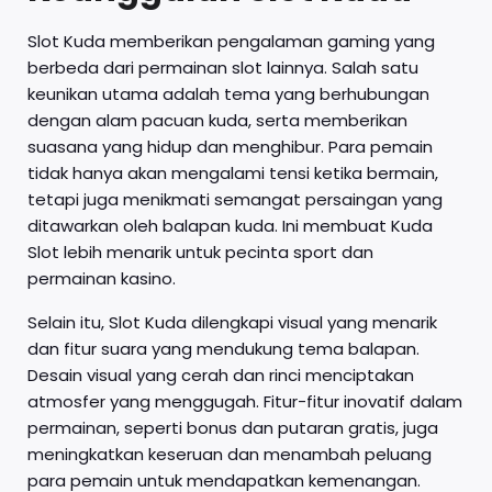
Slot Kuda memberikan pengalaman gaming yang
berbeda dari permainan slot lainnya. Salah satu
keunikan utama adalah tema yang berhubungan
dengan alam pacuan kuda, serta memberikan
suasana yang hidup dan menghibur. Para pemain
tidak hanya akan mengalami tensi ketika bermain,
tetapi juga menikmati semangat persaingan yang
ditawarkan oleh balapan kuda. Ini membuat Kuda
Slot lebih menarik untuk pecinta sport dan
permainan kasino.
Selain itu, Slot Kuda dilengkapi visual yang menarik
dan fitur suara yang mendukung tema balapan.
Desain visual yang cerah dan rinci menciptakan
atmosfer yang menggugah. Fitur-fitur inovatif dalam
permainan, seperti bonus dan putaran gratis, juga
meningkatkan keseruan dan menambah peluang
para pemain untuk mendapatkan kemenangan.