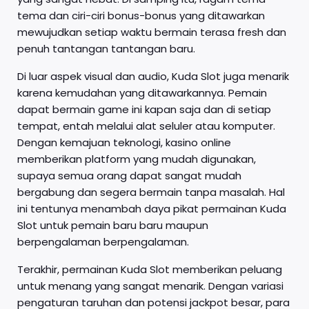
tema dan ciri-ciri bonus-bonus yang ditawarkan
mewujudkan setiap waktu bermain terasa fresh dan
penuh tantangan tantangan baru.
Di luar aspek visual dan audio, Kuda Slot juga menarik
karena kemudahan yang ditawarkannya. Pemain
dapat bermain game ini kapan saja dan di setiap
tempat, entah melalui alat seluler atau komputer.
Dengan kemajuan teknologi, kasino online
memberikan platform yang mudah digunakan,
supaya semua orang dapat sangat mudah
bergabung dan segera bermain tanpa masalah. Hal
ini tentunya menambah daya pikat permainan Kuda
Slot untuk pemain baru baru maupun
berpengalaman berpengalaman.
Terakhir, permainan Kuda Slot memberikan peluang
untuk menang yang sangat menarik. Dengan variasi
pengaturan taruhan dan potensi jackpot besar, para