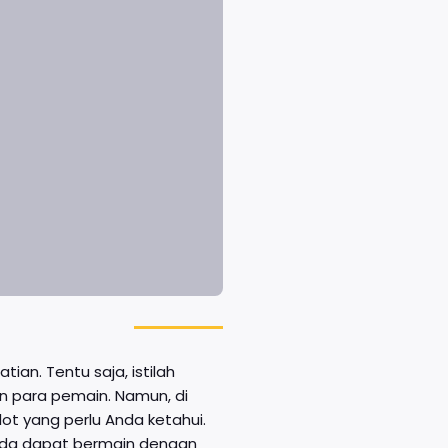
ian. Tentu saja, istilah
gan para pemain. Namun, di
ot yang perlu Anda ketahui.
 Anda dapat bermain dengan