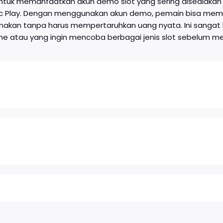
 untuk memanfaatkan akun demo slot yang sering disediaka
tic Play. Dengan menggunakan akun demo, pemain bisa m
unakan tanpa harus mempertaruhkan uang nyata. Ini sangat
ine atau yang ingin mencoba berbagai jenis slot sebelum me