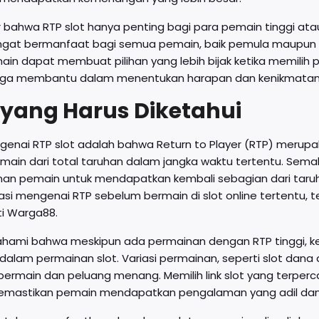
ir bahwa RTP slot hanya penting bagi para pemain tinggi atau
gat bermanfaat bagi semua pemain, baik pemula maupun 
in dapat membuat pilihan yang lebih bijak ketika memili
i juga membantu dalam menentukan harapan dan kenikmatan s
 yang Harus Diketahui
genai RTP slot adalah bahwa Return to Player (RTP) merup
ain dari total taruhan dalam jangka waktu tertentu. Sema
nan pemain untuk mendapatkan kembali sebagian dari taruha
si mengenai RTP sebelum bermain di slot online tertentu, t
ti Warga88.
mahami bahwa meskipun ada permainan dengan RTP tinggi, 
am permainan slot. Variasi permainan, seperti slot dana at
ain dan peluang menang. Memilih link slot yang terpercaya
mastikan pemain mendapatkan pengalaman yang adil da