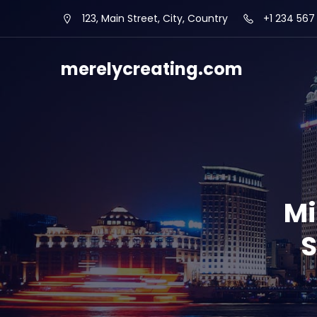
Skip
123, Main Street, City, Country
+1 234 567
to
content
merelycreating.com
Mi
S