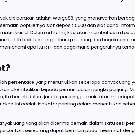
ak dibicarakan adalah Warga88, yang menawarkan berbagai je
emakin populernya slot deposit 5000 dan slot dana, infor
makin krusial. Dalam artikel ini, kita akan membahas mitos d
i lebih baik tentang peluang menang dan bagaimana memi
gan memahami apa itu RTP dan bagaimana pengaruhnya ter
ot?
dalah persentase yang menunjukkan seberapa banyak uang 
kan dikembalikan kepada pemain dalam jangka panjang. Misa
en, itu berarti dalam jangka panjang, pemain akan mendapatk
ruhkan. Ini adalah indikator penting dalam menentukan se
anyak uang yang akan diterima pemain dalam satu sesi pe
i contoh, seseorang dapat bermain pada mesin slot denga