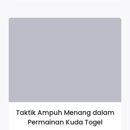
Taktik Ampuh Menang dalam
Permainan Kuda Togel