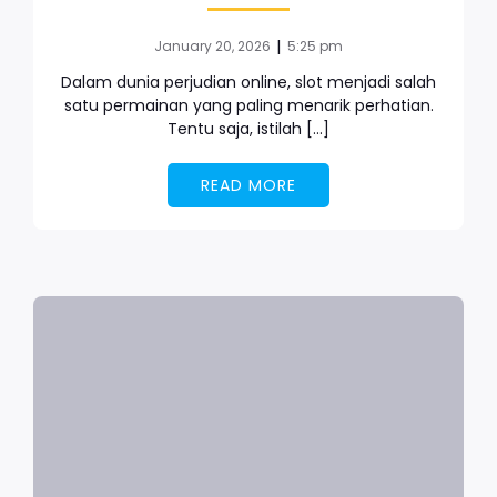
|
January 20, 2026
5:25 pm
Dalam dunia perjudian online, slot menjadi salah
satu permainan yang paling menarik perhatian.
Tentu saja, istilah […]
READ MORE