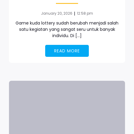
|
January 20, 2026
12:58 pm
Game kuda lottery sudah berubah menjadi salah
satu kegiatan yang sangat seru untuk banyak
individu. Di […]
READ MORE