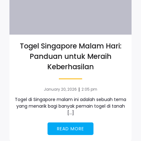
Togel Singapore Malam Hari:
Panduan untuk Meraih
Keberhasilan
|
January 20, 2026
2:05 pm
Togel di Singapore malam ini adalah sebuah tema
yang menarik bagi banyak pemain togel di tanah
[…]
READ MORE