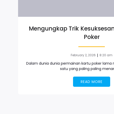
Mengungkap Trik Kesuksesan
Poker
|
February 2, 2026
8:20 am
Dalam dunia dunia permainan kartu poker lama m
satu yang paling paling menar
READ MORE