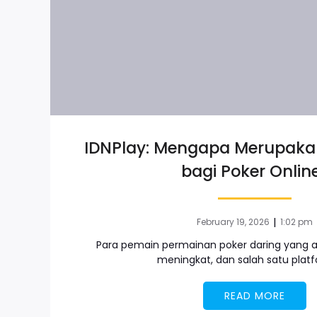
IDNPlay: Mengapa Merupaka
bagi Poker Onlin
|
February 19, 2026
1:02 pm
Para pemain permainan poker daring yang ad
meningkat, dan salah satu platf
READ MORE