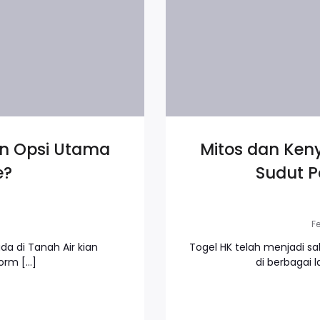
n Opsi Utama
Mitos dan Ken
e?
Sudut 
F
a di Tanah Air kian
Togel HK telah menjadi sa
orm […]
di berbagai 