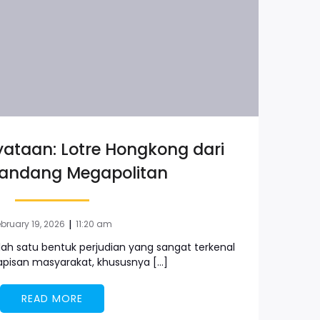
yataan: Lotre Hongkong dari
Pandang Megapolitan
|
ebruary 19, 2026
11:20 am
lah satu bentuk perjudian yang sangat terkenal
lapisan masyarakat, khususnya […]
READ MORE