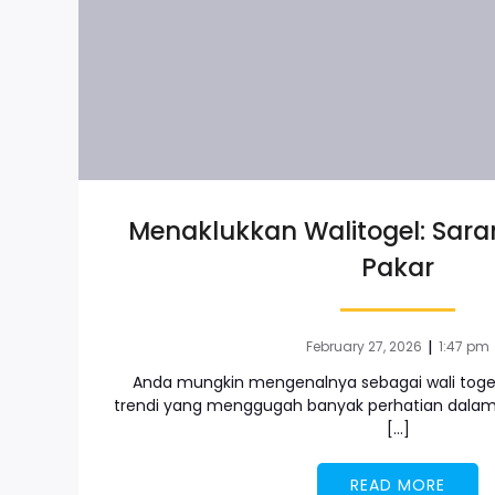
Menaklukkan Walitogel: Saran
Pakar
|
February 27, 2026
1:47 pm
Anda mungkin mengenalnya sebagai wali toge
trendi yang menggugah banyak perhatian dal
[…]
READ MORE