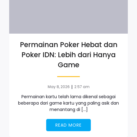
Permainan Poker Hebat dan
Poker IDN: Lebih dari Hanya
Game
|
May 8, 2026
2:57 am
Permainan kartu telah lama dikenal sebagai
beberapa dari game kartu yang paling asik dan
menantang di […]
READ MORE