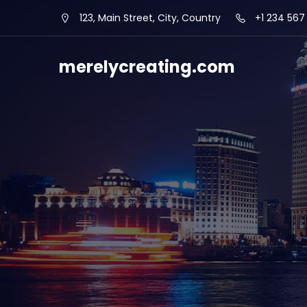
Skip
123, Main Street, City, Country
+1 234 567
to
content
merelycreating.com