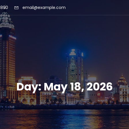
 890
email@example.com
Day:
May 18, 2026