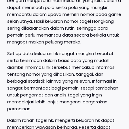
Dengan mengetahui hasil keluaran yang lalu, peserta
dapat menelaah pola serta pola yang mungkin
membantu dalam upaya memilih nomor pada game
selanjutnya. Hasil keluaran nomor togel Hongkong
sering dilaksanakan dalam rutin, sehingga para
pemain perlu memantau data secara berkala untuk
mengoptimalkan peluang mereka.
Setiap data keluaran hk sangat mungkin tercatat
serta tersimpan dalam basis data yang mudah
diambil. Informasi hk tersebut mencakup informasi
tentang nomor yang dihasilkan, tanggal, dan
berbagai statistik lainnya yang relevan. Informasi ini
sangat bermanfaat bagi pemain, tetapi tambahan
untuk pengamat dan analis togel yang ingin
mempelajari lebih lanjut mengenai pergerakan
permainan.
Dalam ranah togel hk, mengerti keluaran hk dapat
memberikan wawasan berharga. Peserta dapat