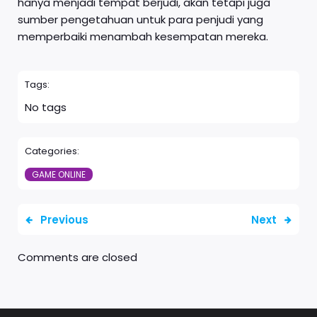
hanya menjadi tempat berjudi, akan tetapi juga
sumber pengetahuan untuk para penjudi yang
memperbaiki menambah kesempatan mereka.
Tags:
No tags
Categories:
GAME ONLINE
Previous
Next
Comments are closed