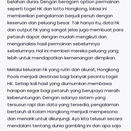
belahan dunia. Dengan beragam option permainan
seperti togel HK dan lotto Hongkong, lokasi ini
memberikan pengalaman berjudi penuh dengan
keseruan dan peluang besar. Tak hanya itu, data hk
dan output hk yang sangat jelas juga membuat para
petaruh dapat dengan mudah mengikuti dan
menganalisis hasil permainan sebelumnya
sebelumnya. Hal ini memberi mereka peluang yang
lebih untuk mendapatkan kemenangan diimpikan.
Melalui keluaran hk yang rutin dan akurat, Hongkong
Pools menjadi destinasi bagi banyak pecinta togel
HK. Setiap kali hasil yang diumumkan membawa
harapan segar bagi petaruh yang berupaya meraih
keberuntungan. Dengan adanya sistem yang
tersusun rapi dan data yang tersedia, pengalaman
bertaruh di Kolam Hongkong menjadi mempesona
dan menarik untuk dikunjungi. Ayo kita telusuri secara
mendalam tentang dunia gambling ini dan apa saja