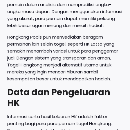
pemain dalam analisis dan memprediksi angka-
angka masa depan. Dengan menggunakan informasi
yang akurat, para pemain dapat memiliki peluang
lebih besar agar menang dan meraih hadiah.
Hongkong Pools pun menyediakan beragam
permainan lain selain togel, seperti HK Lotto yang
semakin menambah variasi untuk para penggemar
judi. Dengan sistem yang transparan dan aman,
Togel Hongkong menjadi alternatif utama untuk
mereka yang ingin mencari hiburan sambil
kesempatan besar untuk mendapatkan hadiah.
Data dan Pengeluaran
HK
Informasi serta hasil keluaran HK adalah faktor
penting bagi para para pemain togel Hongkong.