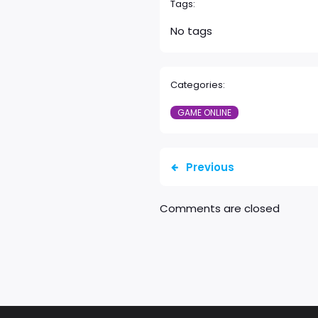
Tags:
No tags
Categories:
GAME ONLINE
Previous
Comments are closed