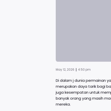
|
May 12, 2026
4:50 pm
Di dalam j dunia permainan y
merupakan daya tarik bagi b
juga kesempatan untuk memper
banyak orang yang masih mas
mereka.