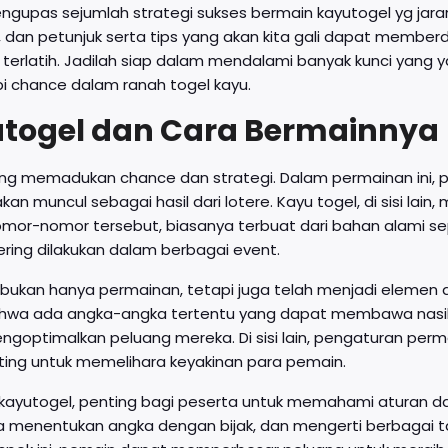
n mengupas sejumlah strategi sukses bermain kayutogel yg ja
 dan petunjuk serta tips yang akan kita gali dapat membe
a terlatih. Jadilah siap dalam mendalami banyak kunci yang y
 chance dalam ranah togel kayu.
utogel dan Cara Bermainnya
ang memadukan chance dan strategi. Dalam permainan ini, 
kan muncul sebagai hasil dari lotere. Kayu togel, di sisi lai
mor-nomor tersebut, biasanya terbuat dari bahan alami seper
ering dilakukan dalam berbagai event.
 bukan hanya permainan, tetapi juga telah menjadi elemen 
bahwa ada angka-angka tertentu yang dapat membawa nasi
ngoptimalkan peluang mereka. Di sisi lain, pengaturan perm
ting untuk memelihara keyakinan para pemain.
ayutogel, penting bagi peserta untuk memahami aturan da
menentukan angka dengan bijak, dan mengerti berbagai ta