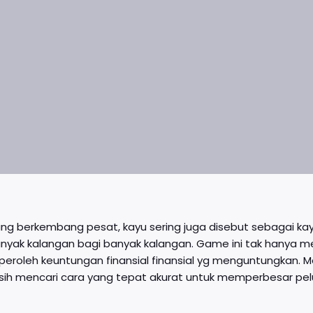
ang berkembang pesat, kayu sering juga disebut sebagai ka
anyak kalangan bagi banyak kalangan. Game ini tak hanya 
oleh keuntungan finansial finansial yg menguntungkan. Me
ih mencari cara yang tepat akurat untuk memperbesar pel