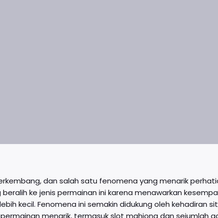
 berkembang, dan salah satu fenomena yang menarik perhatia
g beralih ke jenis permainan ini karena menawarkan kesempa
h kecil. Fenomena ini semakin didukung oleh kehadiran situ
 permainan menarik, termasuk slot mahjong dan sejumlah g