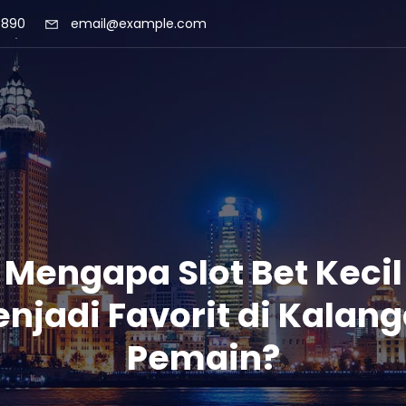
 890
email@example.com
Mengapa Slot Bet Kecil
njadi Favorit di Kalan
Pemain?