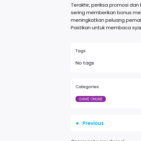
Terakhir, periksa promosi dan 
sering memberikan bonus men
meningkatkan peluang pemai
Pastikan untuk membaca syar
Tags:
No tags
Categories:
GAME ONLINE
Previous