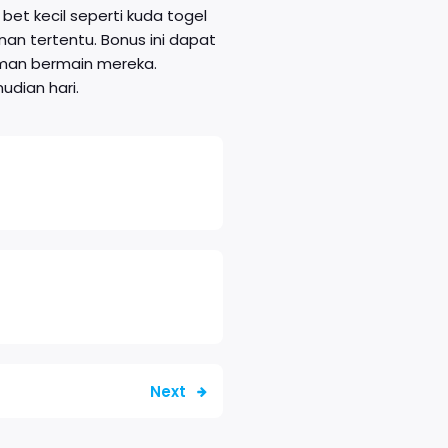
 bet kecil seperti kuda togel
an tertentu. Bonus ini dapat
man bermain mereka.
dian hari.
Next