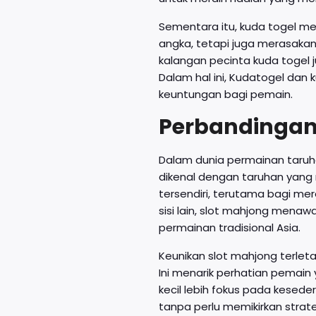
Sementara itu, kuda togel me
angka, tetapi juga merasakan
kalangan pecinta kuda togel
Dalam hal ini, Kudatogel da
keuntungan bagi pemain.
Perbandingan 
Dalam dunia permainan taruha
dikenal dengan taruhan yang r
tersendiri, terutama bagi me
sisi lain, slot mahjong men
permainan tradisional Asia.
Keunikan slot mahjong terleta
Ini menarik perhatian pemain 
kecil lebih fokus pada kese
tanpa perlu memikirkan strat