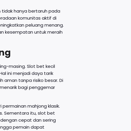
n tidak hanya bertaruh pada
radaan komunitas aktif di
eningkatkan peluang menang.
dan kesempatan untuk meraih
ong
ng-masing. Slot bet kecil
l ini menjadi daya tarik
h aman tanpa risiko besar. Di
 menarik bagi penggemar
ri permainan mahjong klasik.
. Sementara itu, slot bet
 dengan cepat dan sering
ehingga pemain dapat