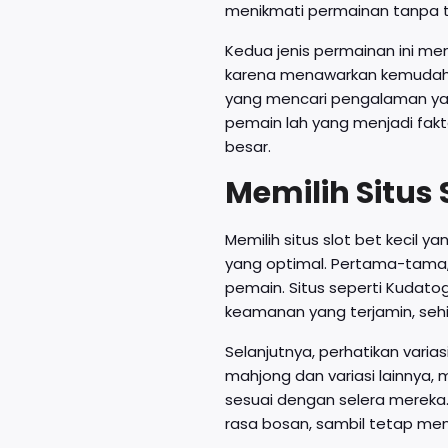
menikmati permainan tanpa 
Kedua jenis permainan ini me
karena menawarkan kemudahan 
yang mencari pengalaman yan
pemain lah yang menjadi fakt
besar.
Memilih Situs 
Memilih situs slot bet kecil
yang optimal. Pertama-tama, p
pemain. Situs seperti Kudatog
keamanan yang terjamin, seh
Selanjutnya, perhatikan varia
mahjong dan variasi lainnya
sesuai dengan selera merek
rasa bosan, sambil tetap me