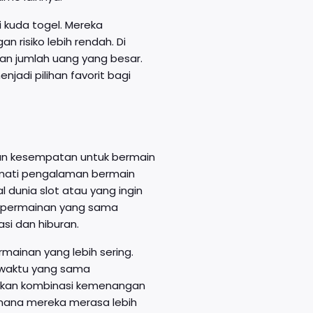
i kuda togel. Mereka
 risiko lebih rendah. Di
n jumlah uang yang besar.
jadi pilihan favorit bagi
kan kesempatan untuk bermain
kmati pengalaman bermain
 dunia slot atau yang ingin
asi permainan yang sama
si dan hiburan.
mainan yang lebih sering.
 waktu yang sama
atkan kombinasi kemenangan
i mana mereka merasa lebih