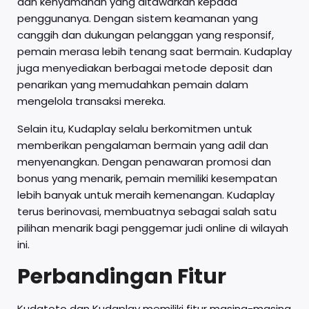
dan kenyamanan yang ditawarkan kepada
penggunanya. Dengan sistem keamanan yang
canggih dan dukungan pelanggan yang responsif,
pemain merasa lebih tenang saat bermain. Kudaplay
juga menyediakan berbagai metode deposit dan
penarikan yang memudahkan pemain dalam
mengelola transaksi mereka.
Selain itu, Kudaplay selalu berkomitmen untuk
memberikan pengalaman bermain yang adil dan
menyenangkan. Dengan penawaran promosi dan
bonus yang menarik, pemain memiliki kesempatan
lebih banyak untuk meraih kemenangan. Kudaplay
terus berinovasi, membuatnya sebagai salah satu
pilihan menarik bagi penggemar judi online di wilayah
ini.
Perbandingan Fitur
Kudatoto dan Kudaplay memiliki fitur masing-masing