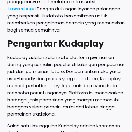
penggunanya saat melakukan transaksi.
kawantogel
Dengan dukungan layanan pelanggan
yang responsif, Kudatoto berkomitmen untuk
memberikan pengalaman bermain yang memuaskan
bagi semua pemainnya.
Pengantar Kudaplay
Kudaplay adalah salah satu platform permainan
daring yang semakin populer di kalangan penggemar
judi dan permainan lotere. Dengan antarmuka yang
user-friendly dan proses yang sederhana, Kudaplay
menarik perhatian banyak pemain baru yang ingin
mencoba peruntungannya. Platform ini menawarkan
berbagai jenis permainan yang mampu memenuhi
beragam selera pemain, mulai dari lotere hingga
permainan tradisional.
Salah satu keunggulan Kudaplay adalah keamanan