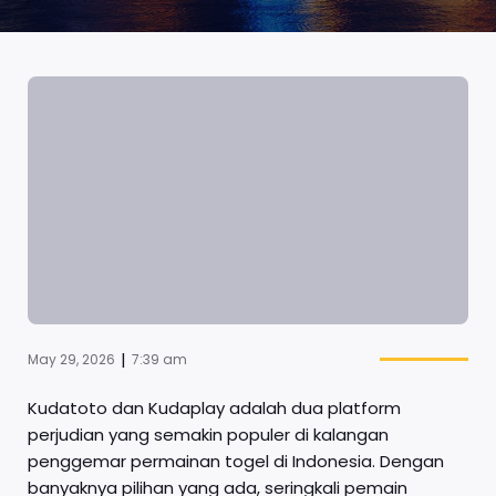
|
May 29, 2026
7:39 am
Kudatoto dan Kudaplay adalah dua platform
perjudian yang semakin populer di kalangan
penggemar permainan togel di Indonesia. Dengan
banyaknya pilihan yang ada, seringkali pemain