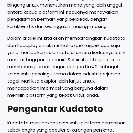
bingung untuk menentukan mana yang lebih unggul
antara kedua platform ini. Keduanya menawarkan
pengalaman bermain yang berbeda, dengan
karakteristik dan keunggulan masing-masing.
Dalam artikel ini, kita akan membandingkan Kudatoto
dan Kudaplay untuk melihat aspek-aspek apa saja
yang menjadikan salah satu di antara keduanya lebih
menarik bagi para pemain. Selain itu, kita juga akan
membahas perbandingan dengan Uni4D, sebagai
salah satu pesaing utama dalam industri perjudian
togel. Mari kita eksplor lebih lanjut untuk
mendapatkan informasi yang berguna dalam
memilih platform yang tepat untuk anda.
Pengantar Kudatoto
Kudatoto merupakan salah satu platform permainan
tebak angka yang populer di kalangan penikmat