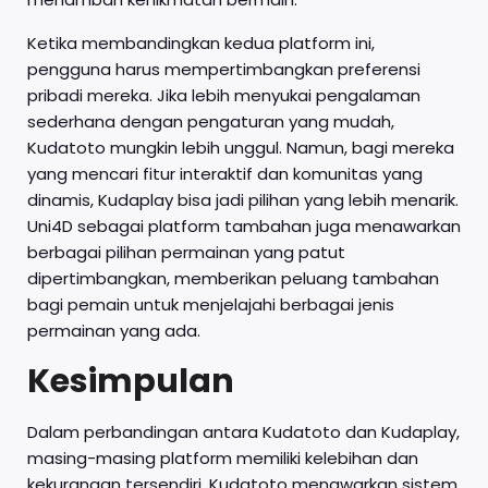
Ketika membandingkan kedua platform ini,
pengguna harus mempertimbangkan preferensi
pribadi mereka. Jika lebih menyukai pengalaman
sederhana dengan pengaturan yang mudah,
Kudatoto mungkin lebih unggul. Namun, bagi mereka
yang mencari fitur interaktif dan komunitas yang
dinamis, Kudaplay bisa jadi pilihan yang lebih menarik.
Uni4D sebagai platform tambahan juga menawarkan
berbagai pilihan permainan yang patut
dipertimbangkan, memberikan peluang tambahan
bagi pemain untuk menjelajahi berbagai jenis
permainan yang ada.
Kesimpulan
Dalam perbandingan antara Kudatoto dan Kudaplay,
masing-masing platform memiliki kelebihan dan
kekurangan tersendiri. Kudatoto menawarkan sistem