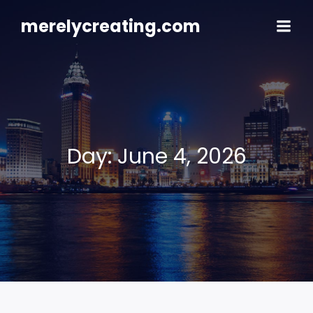
Skip
to
merelycreating.com
content
Day:
June 4, 2026