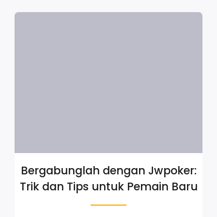
Bergabunglah dengan Jwpoker:
Trik dan Tips untuk Pemain Baru