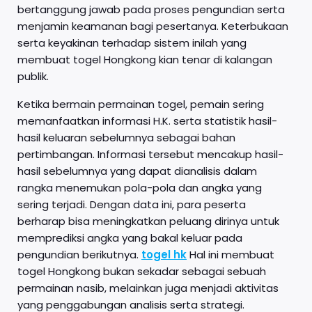
bertanggung jawab pada proses pengundian serta
menjamin keamanan bagi pesertanya. Keterbukaan
serta keyakinan terhadap sistem inilah yang
membuat togel Hongkong kian tenar di kalangan
publik.
Ketika bermain permainan togel, pemain sering
memanfaatkan informasi H.K. serta statistik hasil-
hasil keluaran sebelumnya sebagai bahan
pertimbangan. Informasi tersebut mencakup hasil-
hasil sebelumnya yang dapat dianalisis dalam
rangka menemukan pola-pola dan angka yang
sering terjadi. Dengan data ini, para peserta
berharap bisa meningkatkan peluang dirinya untuk
memprediksi angka yang bakal keluar pada
pengundian berikutnya.
togel hk
Hal ini membuat
togel Hongkong bukan sekadar sebagai sebuah
permainan nasib, melainkan juga menjadi aktivitas
yang penggabungan analisis serta strategi.