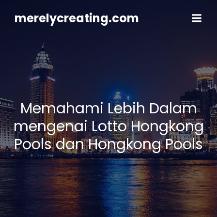
Skip
to
merelycreating.com
content
Memahami Lebih Dalam
mengenai Lotto Hongkong
Pools dan Hongkong Pools