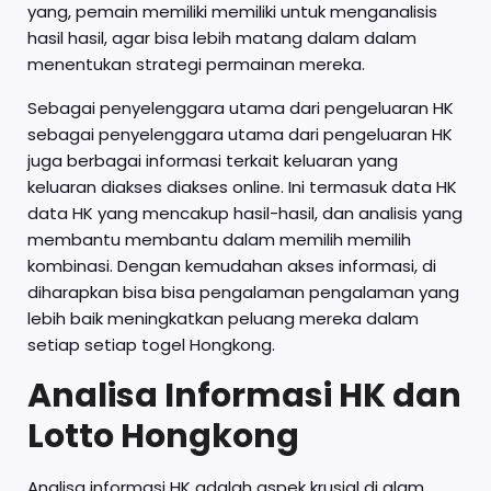
yang, pemain memiliki memiliki untuk menganalisis
hasil hasil, agar bisa lebih matang dalam dalam
menentukan strategi permainan mereka.
Sebagai penyelenggara utama dari pengeluaran HK
sebagai penyelenggara utama dari pengeluaran HK
juga berbagai informasi terkait keluaran yang
keluaran diakses diakses online. Ini termasuk data HK
data HK yang mencakup hasil-hasil, dan analisis yang
membantu membantu dalam memilih memilih
kombinasi. Dengan kemudahan akses informasi, di
diharapkan bisa bisa pengalaman pengalaman yang
lebih baik meningkatkan peluang mereka dalam
setiap setiap togel Hongkong.
Analisa Informasi HK dan
Lotto Hongkong
Analisa informasi HK adalah aspek krusial di alam