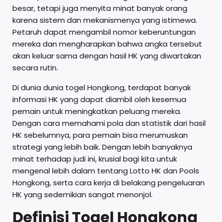
besar, tetapi juga menyita minat banyak orang
karena sistem dan mekanismenya yang istimewa.
Petaruh dapat mengambil nomor keberuntungan
mereka dan mengharapkan bahwa angka tersebut
akan keluar sama dengan hasil HK yang diwartakan
secara rutin.
Di dunia dunia togel Hongkong, terdapat banyak
informasi HK yang dapat diambil oleh kesemua
pemain untuk meningkatkan peluang mereka.
Dengan cara memahami pola dan statistik dari hasil
HK sebelumnya, para pemain bisa merumuskan
strategi yang lebih baik. Dengan lebih banyaknya
minat terhadap judi ini, krusial bagi kita untuk
mengenal lebih dalam tentang Lotto HK dan Pools
Hongkong, serta cara kerja di belakang pengeluaran
HK yang sedemikian sangat menonjol.
Definisi Togel Hongkong