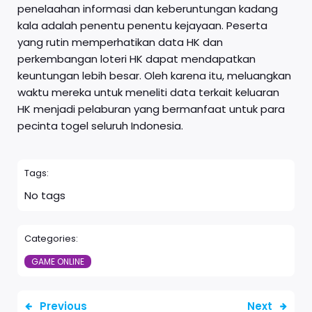
penelaahan informasi dan keberuntungan kadang
kala adalah penentu penentu kejayaan. Peserta
yang rutin memperhatikan data HK dan
perkembangan loteri HK dapat mendapatkan
keuntungan lebih besar. Oleh karena itu, meluangkan
waktu mereka untuk meneliti data terkait keluaran
HK menjadi pelaburan yang bermanfaat untuk para
pecinta togel seluruh Indonesia.
Tags:
No tags
Categories:
GAME ONLINE
Previous
Next