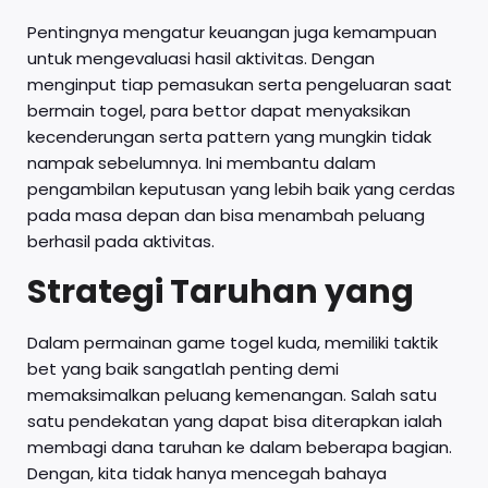
Pentingnya mengatur keuangan juga kemampuan
untuk mengevaluasi hasil aktivitas. Dengan
menginput tiap pemasukan serta pengeluaran saat
bermain togel, para bettor dapat menyaksikan
kecenderungan serta pattern yang mungkin tidak
nampak sebelumnya. Ini membantu dalam
pengambilan keputusan yang lebih baik yang cerdas
pada masa depan dan bisa menambah peluang
berhasil pada aktivitas.
Strategi Taruhan yang
Dalam permainan game togel kuda, memiliki taktik
bet yang baik sangatlah penting demi
memaksimalkan peluang kemenangan. Salah satu
satu pendekatan yang dapat bisa diterapkan ialah
membagi dana taruhan ke dalam beberapa bagian.
Dengan, kita tidak hanya mencegah bahaya