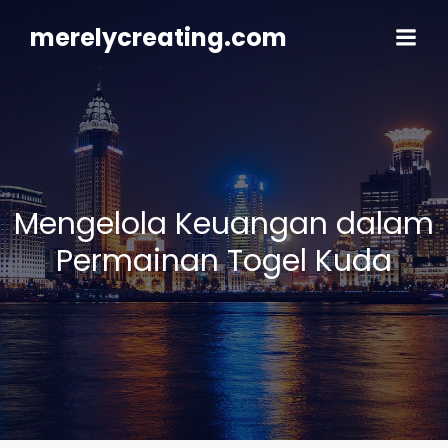
Skip
to
merelycreating.com
content
Mengelola Keuangan dalam
Permainan Togel Kuda