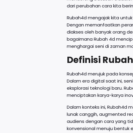
dari perubahan cara kita berin
Rubah4d mengajak kita untuk
Dengan memanfaatkan perangka
diakses oleh banyak orang den
bagaimana Rubah 4d mencipta
menghargai seni di zaman mod
Definisi Ruba
Rubah4d merujuk pada konse
Dalam era digital saat ini, s
eksplorasi teknologi baru. Ru
menciptakan karya-karya inov
Dalam konteks ini, Rubah4d 
lunak canggih, augmented rea
audiens dengan cara yang tida
konvensional menuju bentuk ek