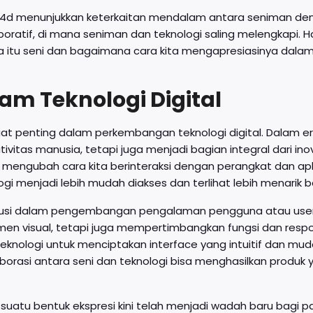
ah4d menunjukkan keterkaitan mendalam antara seniman den
oratif, di mana seniman dan teknologi saling melengkapi. H
itu seni dan bagaimana cara kita mengapresiasinya dala
am Teknologi Digital
at penting dalam perkembangan teknologi digital. Dalam era
tivitas manusia, tetapi juga menjadi bagian integral dari inov
lah mengubah cara kita berinteraksi dengan perangkat dan a
ogi menjadi lebih mudah diakses dan terlihat lebih menarik 
tribusi dalam pengembangan pengalaman pengguna atau user 
en visual, tetapi juga mempertimbangkan fungsi dan respon
logi untuk menciptakan interface yang intuitif dan mudah
rasi antara seni dan teknologi bisa menghasilkan produk ya
agai suatu bentuk ekspresi kini telah menjadi wadah baru bagi 