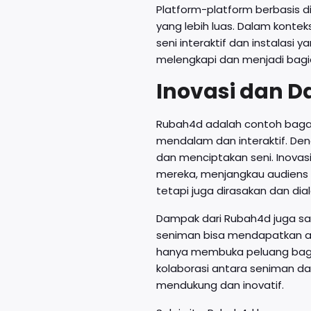
Platform-platform berbasis 
yang lebih luas. Dalam kontek
seni interaktif dan instalasi
melengkapi dan menjadi bagian
Inovasi dan 
Rubah4d adalah contoh baga
mendalam dan interaktif. De
dan menciptakan seni. Inovas
mereka, menjangkau audiens ya
tetapi juga dirasakan dan di
Dampak dari Rubah4d juga sang
seniman bisa mendapatkan aks
hanya membuka peluang bagi 
kolaborasi antara seniman da
mendukung dan inovatif.