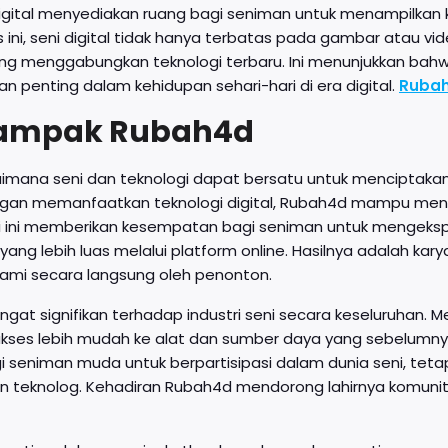
digital menyediakan ruang bagi seniman untuk menampilkan
s ini, seni digital tidak hanya terbatas pada gambar atau v
 yang menggabungkan teknologi terbaru. Ini menunjukkan bahw
 penting dalam kehidupan sehari-hari di era digital.
Ruba
Dampak Rubah4d
imana seni dan teknologi dapat bersatu untuk menciptak
ngan memanfaatkan teknologi digital, Rubah4d mampu men
i ini memberikan kesempatan bagi seniman untuk mengekspl
ng lebih luas melalui platform online. Hasilnya adalah karya 
alami secara langsung oleh penonton.
at signifikan terhadap industri seni secara keseluruhan. Mela
es lebih mudah ke alat dan sumber daya yang sebelumnya su
seniman muda untuk berpartisipasi dalam dunia seni, teta
n teknolog. Kehadiran Rubah4d mendorong lahirnya komunita