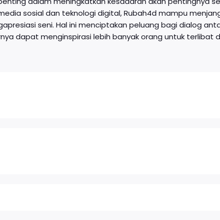
 penting dalam meningkatkan kesadaran akan pentingnya se
edia sosial dan teknologi digital, Rubah4d mampu menjan
resiasi seni. Hal ini menciptakan peluang bagi dialog ant
nya dapat menginspirasi lebih banyak orang untuk terlibat