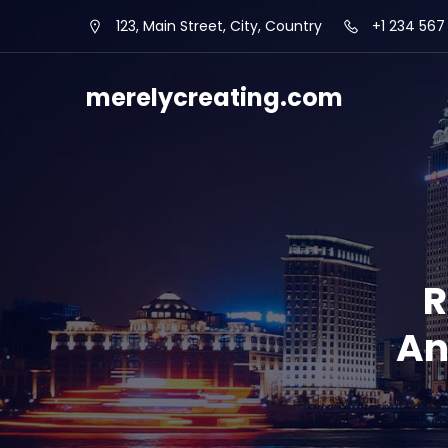
Skip
123, Main Street, City, Country
+1 234 567
to
content
merelycreating.com
R
An