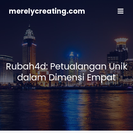
Skip
to
merelycreating.com
content
Rubah4d: Petualangan Unik
dalam Dimensi Empat