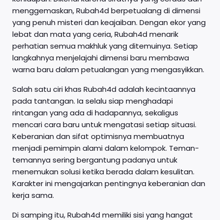
menggemaskan, Rubah4d berpetualang di dimensi
yang penuh misteri dan keajaiban. Dengan ekor yang
lebat dan mata yang ceria, Rubah4d menarik
perhatian semua makhluk yang ditemuinya. Setiap
langkahnya menjelajahi dimensi baru membawa
warna baru dalam petualangan yang mengasyikkan.
Salah satu ciri khas Rubah4d adalah kecintaannya
pada tantangan. Ia selalu siap menghadapi
rintangan yang ada di hadapannya, sekaligus
mencari cara baru untuk mengatasi setiap situasi.
Keberanian dan sifat optimisnya membuatnya
menjadi pemimpin alami dalam kelompok. Teman-
temannya sering bergantung padanya untuk
menemukan solusi ketika berada dalam kesulitan.
Karakter ini mengajarkan pentingnya keberanian dan
kerja sama.
Di samping itu, Rubah4d memiliki sisi yang hangat