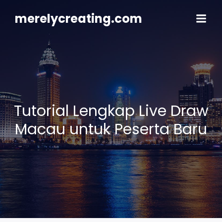
Skip
to
merelycreating.com
content
Tutorial Lengkap Live Draw
Macau untuk Peserta Baru