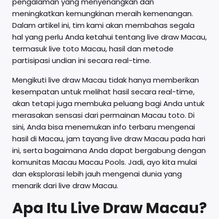
pengalaman yang menyenangkan dan
meningkatkan kemungkinan meraih kemenangan.
Dalam artikel ini, tim kami akan membahas segala
hal yang perlu Anda ketahui tentang live draw Macau,
termasuk live toto Macau, hasil dan metode
partisipasi undian ini secara real-time.
Mengikuti live draw Macau tidak hanya memberikan
kesempatan untuk melihat hasil secara real-time,
akan tetapi juga membuka peluang bagi Anda untuk
merasakan sensasi dari permainan Macau toto. Di
sini, Anda bisa menemukan info terbaru mengenai
hasil di Macau, jam tayang live draw Macau pada hari
ini, serta bagaimana Anda dapat bergabung dengan
komunitas Macau Macau Pools. Jadi, ayo kita mulai
dan eksplorasi lebih jauh mengenai dunia yang
menarik dari live draw Macau.
Apa Itu Live Draw Macau?