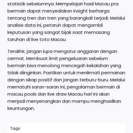
statistik sebelumnya. Mempelajari hasil Macau pra
bermain dapat menyediakan insight berharga
tentang tren dan tren yang barangkali terjadi. Melalui
analisis data ini, petaruh dapat mengambil
keputusan yang sangat bijak saat memasang
taruhan di live toto Macau.
Terakhir, jangan lupa mengatur anggaran dengan
cermat. Membuat limit pengeluaran sebelum
bermain bisa menolong mencegah kekalahan yang
tidak diinginkan. Pastikan untuk menikmati permainan
dengan sikap positif dan jangan terburu-buru. Melalui
mematuhi saran-saran ini, pengalaman bermain di
macau pools dan live draw Macau hari ini akan
menjadi menyenangkan dan mampu menghasilkan
keuntungan.
Tags: