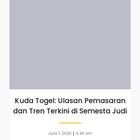
Kuda Togel: Ulasan Pemasaran
dan Tren Terkini di Semesta Judi
|
June 7, 2026
5:46 am